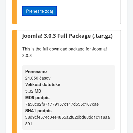
Prenesite zdaj
Joomla! 3.0.3 Full Package (.tar.gz)
This is the full download package for Joomla!
3.0.3
Preneseno
24,850 časov
Velikost datoteke
5,32 MB
MD5 podpis
7a58c82f671779157c147d555c107cae
SHA1 podpis
38d9cf4574c04e4855a2f82dbd68dd1c116aa
891