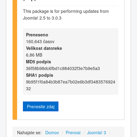
This package is for performing updates from
Joomla! 2.5 to 3.0.3
Preneseno
160,643 časov
Velikost datoteke
6,86 MB
MD5 podpis
36f58b98dc6fbd1c984032f3e7b9e5a3
SHA1 podpis
9b95f1f0a84b3b87ea7b02e6b3df3483576924
32
Prenesite zdaj
Nahajate se:
Domov
/
Prenosi
/
Joomla! 3
/