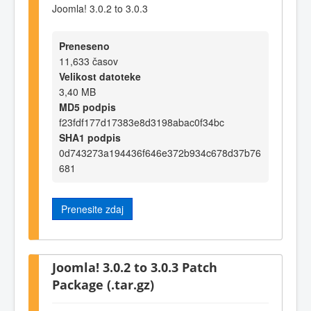
Joomla! 3.0.2 to 3.0.3
Preneseno
11,633 časov
Velikost datoteke
3,40 MB
MD5 podpis
f23fdf177d17383e8d3198abac0f34bc
SHA1 podpis
0d743273a194436f646e372b934c678d37b76
681
Prenesite zdaj
Joomla! 3.0.2 to 3.0.3 Patch
Package (.tar.gz)