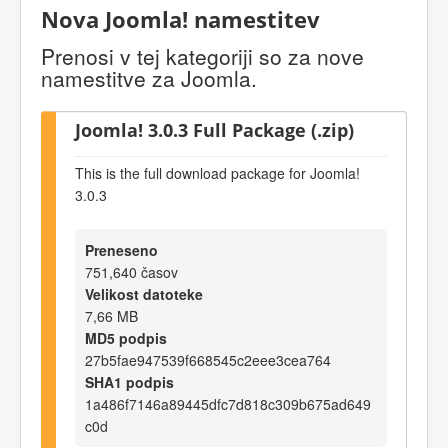
Nova Joomla! namestitev
Prenosi v tej kategoriji so za nove
namestitve za Joomla.
Joomla! 3.0.3 Full Package (.zip)
This is the full download package for Joomla!
3.0.3
Preneseno
751,640 časov
Velikost datoteke
7,66 MB
MD5 podpis
27b5fae947539f668545c2eee3cea764
SHA1 podpis
1a486f7146a89445dfc7d818c309b675ad649
c0d