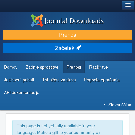
®
JOOMLA!
Joomla! Downloads
PRENESI IN RAZŠIRI
Prenos
ODKRIJTE & IZVEJTE
Začetek
SKUPNOST IN PODPORA
VIRI ZA RAZVIJALCE
Domov
Zadnje sprostitve
Prenosi
Razširitve
Jezikovni paketi
Tehnične zahteve
Pogosta vprašanja
API dokumentacija
Slovenščina
This page is not yet fully available in your
language. Make a gift to your community by