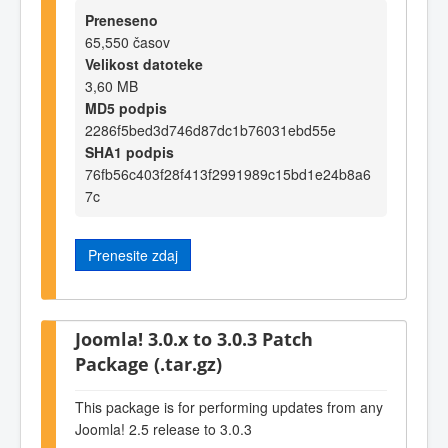
Preneseno
65,550 časov
Velikost datoteke
3,60 MB
MD5 podpis
2286f5bed3d746d87dc1b76031ebd55e
SHA1 podpis
76fb56c403f28f413f2991989c15bd1e24b8a6
7c
Prenesite zdaj
Joomla! 3.0.x to 3.0.3 Patch
Package (.tar.gz)
This package is for performing updates from any
Joomla! 2.5 release to 3.0.3