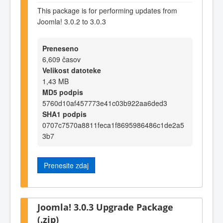
This package is for performing updates from
Joomla! 3.0.2 to 3.0.3
Preneseno
6,609 časov
Velikost datoteke
1,43 MB
MD5 podpis
5760d10af457773e41c03b922aa6ded3
SHA1 podpis
0707c7570a8811feca1f8695986486c1de2a5
3b7
Prenesite zdaj
Joomla! 3.0.3 Upgrade Package
(.zip)