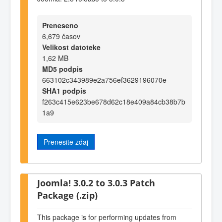
Preneseno
6,679 časov
Velikost datoteke
1,62 MB
MD5 podpis
663102c343989e2a756ef3629196070e
SHA1 podpis
f263c415e623be678d62c18e409a84cb38b7b
1a9
Prenesite zdaj
Joomla! 3.0.2 to 3.0.3 Patch
Package (.zip)
This package is for performing updates from