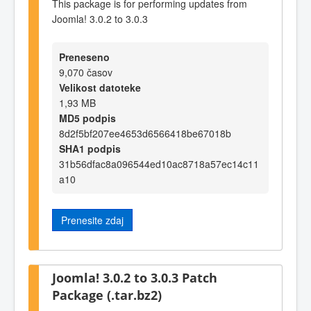
This package is for performing updates from
Joomla! 3.0.2 to 3.0.3
Preneseno
9,070 časov
Velikost datoteke
1,93 MB
MD5 podpis
8d2f5bf207ee4653d6566418be67018b
SHA1 podpis
31b56dfac8a096544ed10ac8718a57ec14c11
a10
Prenesite zdaj
Joomla! 3.0.2 to 3.0.3 Patch
Package (.tar.bz2)