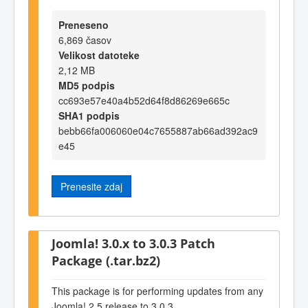
Preneseno
6,869 časov
Velikost datoteke
2,12 MB
MD5 podpis
cc693e57e40a4b52d64f8d86269e665c
SHA1 podpis
bebb66fa006060e04c7655887ab66ad392ac9
e45
Prenesite zdaj
Joomla! 3.0.x to 3.0.3 Patch
Package (.tar.bz2)
This package is for performing updates from any
Joomla! 2.5 release to 3.0.3