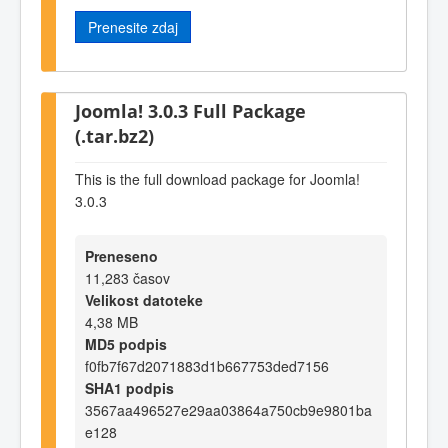
Prenesite zdaj
Joomla! 3.0.3 Full Package
(.tar.bz2)
This is the full download package for Joomla!
3.0.3
Preneseno
11,283 časov
Velikost datoteke
4,38 MB
MD5 podpis
f0fb7f67d2071883d1b667753ded7156
SHA1 podpis
3567aa496527e29aa03864a750cb9e9801ba
e128