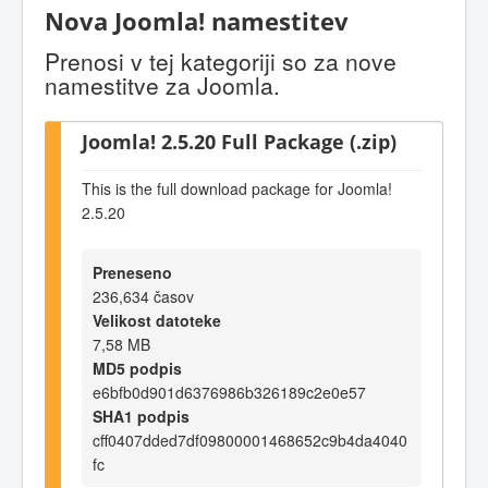
Nova Joomla! namestitev
Prenosi v tej kategoriji so za nove
namestitve za Joomla.
Joomla! 2.5.20 Full Package (.zip)
This is the full download package for Joomla!
2.5.20
Preneseno
236,634 časov
Velikost datoteke
7,58 MB
MD5 podpis
e6bfb0d901d6376986b326189c2e0e57
SHA1 podpis
cff0407dded7df09800001468652c9b4da4040
fc