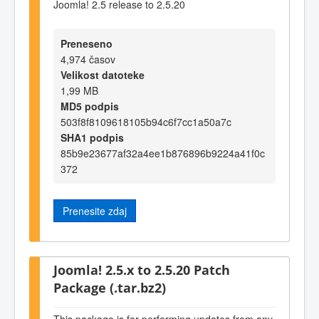
Joomla! 2.5 release to 2.5.20
Preneseno
4,974 časov
Velikost datoteke
1,99 MB
MD5 podpis
503f8f8109618105b94c6f7cc1a50a7c
SHA1 podpis
85b9e23677af32a4ee1b876896b9224a41f0c
372
Prenesite zdaj
Joomla! 2.5.x to 2.5.20 Patch
Package (.tar.bz2)
This package is for performing updates from any