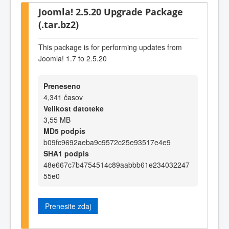
Joomla! 2.5.20 Upgrade Package
(.tar.bz2)
This package is for performing updates from
Joomla! 1.7 to 2.5.20
Preneseno
4,341 časov
Velikost datoteke
3,55 MB
MD5 podpis
b09fc9692aeba9c9572c25e93517e4e9
SHA1 podpis
48e667c7b4754514c89aabbb61e234032247
55e0
Prenesite zdaj