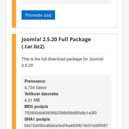
Prenesite zdaj
Joomla! 2.5.20 Full Package
(.tar.bz2)
This is the full download package for Joomla!
2.5.20
Preneseno
4,734 časov
Velikost datoteke
4,31 MB
MD5 podpis
752900d483836b2398d58d95a8c1e3f0
SHA1 podpis
bfa72a93bcabb6a3e2f4a4839b7dc01e26f087