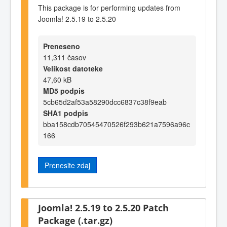
This package is for performing updates from
Joomla! 2.5.19 to 2.5.20
Preneseno
11,311 časov
Velikost datoteke
47,60 kB
MD5 podpis
5cb65d2af53a58290dcc6837c38f9eab
SHA1 podpis
bba158cdb70545470526f293b621a7596a96c
166
Prenesite zdaj
Joomla! 2.5.19 to 2.5.20 Patch
Package (.tar.gz)