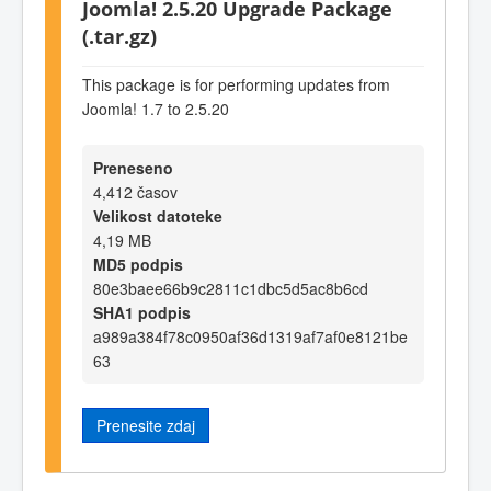
Joomla! 2.5.20 Upgrade Package
(.tar.gz)
This package is for performing updates from
Joomla! 1.7 to 2.5.20
Preneseno
4,412 časov
Velikost datoteke
4,19 MB
MD5 podpis
80e3baee66b9c2811c1dbc5d5ac8b6cd
SHA1 podpis
a989a384f78c0950af36d1319af7af0e8121be
63
Prenesite zdaj