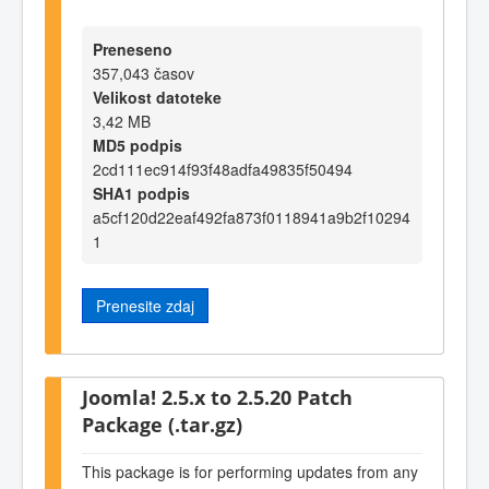
Preneseno
357,043 časov
Velikost datoteke
3,42 MB
MD5 podpis
2cd111ec914f93f48adfa49835f50494
SHA1 podpis
a5cf120d22eaf492fa873f0118941a9b2f10294
1
Prenesite zdaj
Joomla! 2.5.x to 2.5.20 Patch
Package (.tar.gz)
This package is for performing updates from any