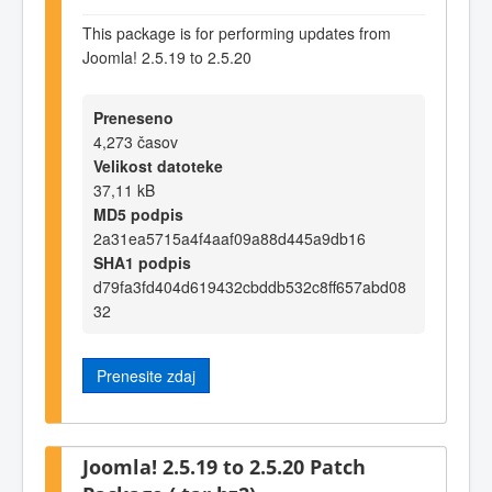
This package is for performing updates from
Joomla! 2.5.19 to 2.5.20
Preneseno
4,273 časov
Velikost datoteke
37,11 kB
MD5 podpis
2a31ea5715a4f4aaf09a88d445a9db16
SHA1 podpis
d79fa3fd404d619432cbddb532c8ff657abd08
32
Prenesite zdaj
Joomla! 2.5.19 to 2.5.20 Patch