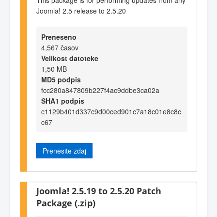
Joomla! 2.5 release to 2.5.20
Preneseno
4,567 časov
Velikost datoteke
1,50 MB
MD5 podpis
fcc280a847809b227f4ac9ddbe3ca02a
SHA1 podpis
c1129b401d337c9d00ced901c7a18c01e8c8c
c67
Prenesite zdaj
Joomla! 2.5.19 to 2.5.20 Patch
Package (.zip)