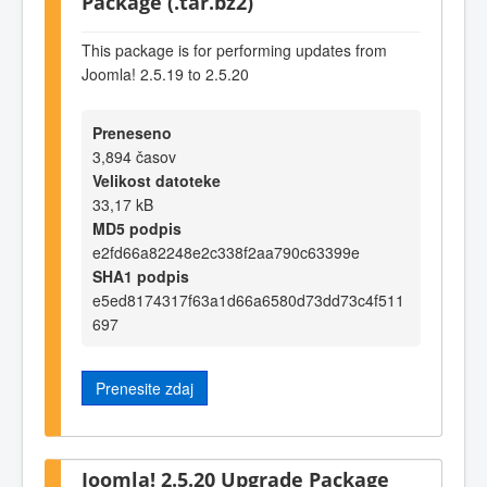
Package (.tar.bz2)
This package is for performing updates from
Joomla! 2.5.19 to 2.5.20
Preneseno
3,894 časov
Velikost datoteke
33,17 kB
MD5 podpis
e2fd66a82248e2c338f2aa790c63399e
SHA1 podpis
e5ed8174317f63a1d66a6580d73dd73c4f511
697
Prenesite zdaj
Joomla! 2.5.20 Upgrade Package