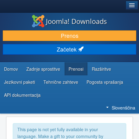
®
JOOMLA!
Joomla! Downloads
PRENESI IN RAZŠIRI
Prenos
ODKRIJTE & IZVEJTE
Začetek
SKUPNOST IN PODPORA
VIRI ZA RAZVIJALCE
Domov
Zadnje sprostitve
Prenosi
Razširitve
Jezikovni paketi
Tehnične zahteve
Pogosta vprašanja
API dokumentacija
Slovenščina
This page is not yet fully available in your
language. Make a gift to your community by