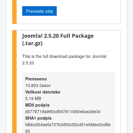
Prenesite zdaj
Joomla! 2.5.20 Full Package
(.tar.gz)
This is the full download package for Joomla!
2.5.20
Preneseno
10,853 časov
Velikost datoteke
5,19 MB
MD5 podpis
d5776719a990cd5d7811b92e6ae2de3c
SHA1 podpis
fdbbc924aefa737b3d50c52c451efddee2cd6b
93