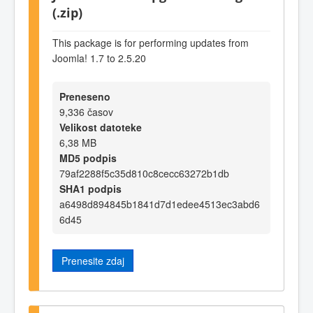
(.zip)
This package is for performing updates from
Joomla! 1.7 to 2.5.20
Preneseno
9,336 časov
Velikost datoteke
6,38 MB
MD5 podpis
79af2288f5c35d810c8cecc63272b1db
SHA1 podpis
a6498d894845b1841d7d1edee4513ec3abd6
6d45
Prenesite zdaj