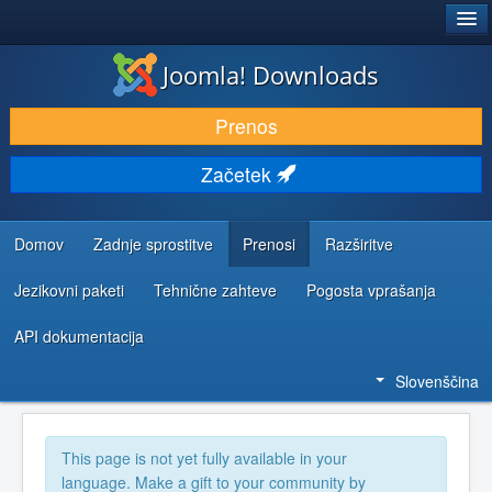
®
JOOMLA!
Joomla! Downloads
PRENESI IN RAZŠIRI
Prenos
ODKRIJTE & IZVEJTE
Začetek
SKUPNOST IN PODPORA
VIRI ZA RAZVIJALCE
Domov
Zadnje sprostitve
Prenosi
Razširitve
Jezikovni paketi
Tehnične zahteve
Pogosta vprašanja
API dokumentacija
Slovenščina
This page is not yet fully available in your
language. Make a gift to your community by