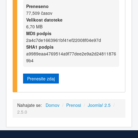
Preneseno
77,509 časov
Velikost datoteke
6,70 MB
MD5 podpis
2a4c7de1663961bf41ef22008f04e97d
SHA1 podpis
a9989eaa4769514a9f77dee2e9a2d24811876
9b4
Prenesite zdaj
Nahajate se:
Domov
/
Prenosi
/
Joomla! 2.5
/
2.5.0