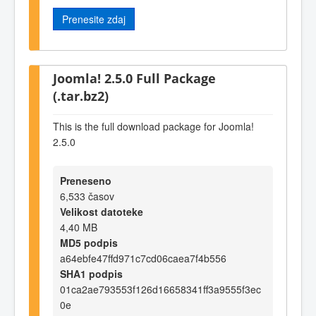
Prenesite zdaj
Joomla! 2.5.0 Full Package
(.tar.bz2)
This is the full download package for Joomla!
2.5.0
Preneseno
6,533 časov
Velikost datoteke
4,40 MB
MD5 podpis
a64ebfe47ffd971c7cd06caea7f4b556
SHA1 podpis
01ca2ae793553f126d16658341ff3a9555f3ec
0e