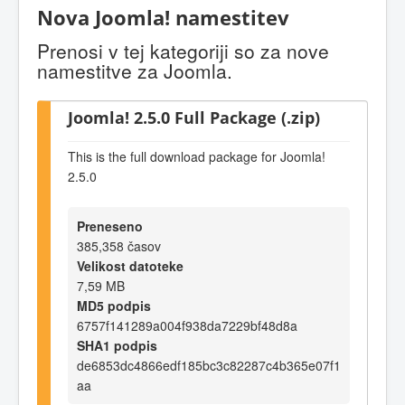
Nova Joomla! namestitev
Prenosi v tej kategoriji so za nove
namestitve za Joomla.
Joomla! 2.5.0 Full Package (.zip)
This is the full download package for Joomla!
2.5.0
Preneseno
385,358 časov
Velikost datoteke
7,59 MB
MD5 podpis
6757f141289a004f938da7229bf48d8a
SHA1 podpis
de6853dc4866edf185bc3c82287c4b365e07f1
aa