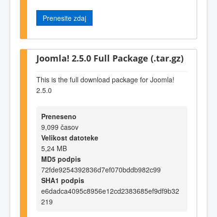
Prenesite zdaj
Joomla! 2.5.0 Full Package (.tar.gz)
This is the full download package for Joomla!
2.5.0
Preneseno
9,099 časov
Velikost datoteke
5,24 MB
MD5 podpis
72fde9254392836d7ef070bddb982c99
SHA1 podpis
e6dadca4095c8956e12cd2383685ef9df9b32
219