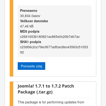
Preneseno
30,834 časov
Velikost datoteke
47,46 kB
MD5 podpis
c2661653b180821ac865e0c20b7eb7ac
SHA1 podpis
c23d06c2cc79ecf677adfcec8ec43563c51053
92
Prenesite zdaj
Joomla! 1.7.1 to 1.7.2 Patch
Package (.tar.gz)
This package is for performing updates from