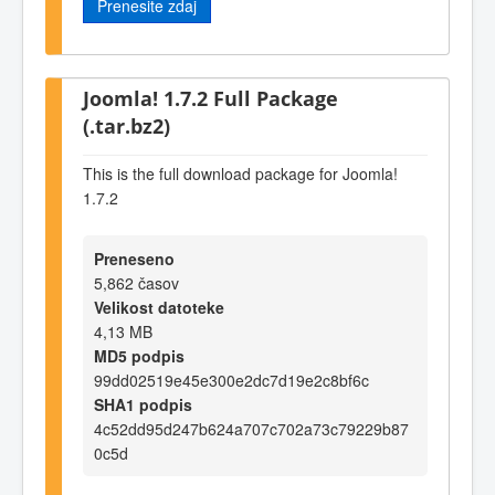
Prenesite zdaj
Joomla! 1.7.2 Full Package
(.tar.bz2)
This is the full download package for Joomla!
1.7.2
Preneseno
5,862 časov
Velikost datoteke
4,13 MB
MD5 podpis
99dd02519e45e300e2dc7d19e2c8bf6c
SHA1 podpis
4c52dd95d247b624a707c702a73c79229b87
0c5d