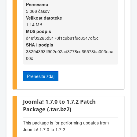
Preneseno
5,066 časov
Velikost datoteke
1,14 MB
MD5 podpis
d48f03265d3170f1c9b81f9c8547df5c
SHA1 podpis
38294393ff902e02ad3778cd65578ba003daa
00c
Prenesite zdaj
Joomla! 1.7.0 to 1.7.2 Patch
Package (.tar.bz2)
This package is for performing updates from
Joomla! 1.7.0 to 1.7.2