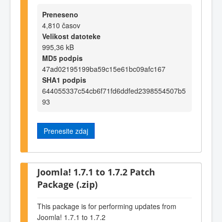
Preneseno
4,810 časov
Velikost datoteke
995,36 kB
MD5 podpis
47ad02195199ba59c15e61bc09afc167
SHA1 podpis
644055337c54cb6f71fd6ddfed2398554507b5
93
Prenesite zdaj
Joomla! 1.7.1 to 1.7.2 Patch
Package (.zip)
This package is for performing updates from
Joomla! 1.7.1 to 1.7.2