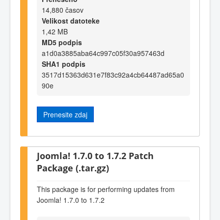
14,880 časov
Velikost datoteke
1,42 MB
MD5 podpis
a1d0a3885aba64c997c05f30a957463d
SHA1 podpis
3517d15363d631e7f83c92a4cb64487ad65a0
90e
Prenesite zdaj
Joomla! 1.7.0 to 1.7.2 Patch
Package (.tar.gz)
This package is for performing updates from
Joomla! 1.7.0 to 1.7.2