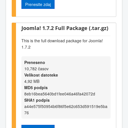
Prenesite zdaj
Joomla! 1.7.2 Full Package (.tar.gz)
This is the full download package for Joomla!
1.7.2
Preneseno
10,782 časov
Velikost datoteke
4,92 MB
MD5 podpis
8eb16bea5640bd1fee046a46fa42072d
SHA1 podpis
a44e575f50954b6f86f5e62c653d591519e5ba
76