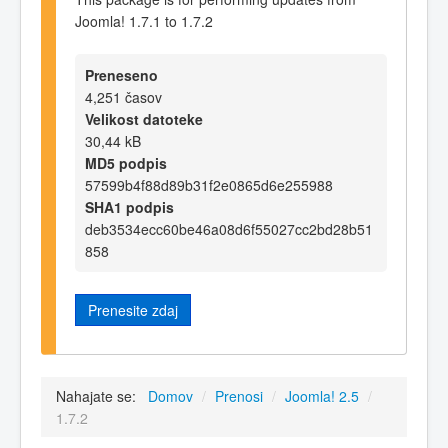
Joomla! 1.7.1 to 1.7.2
Preneseno
4,251 časov
Velikost datoteke
30,44 kB
MD5 podpis
57599b4f88d89b31f2e0865d6e255988
SHA1 podpis
deb3534ecc60be46a08d6f55027cc2bd28b51
858
Prenesite zdaj
Nahajate se:
Domov
/
Prenosi
/
Joomla! 2.5
/
1.7.2