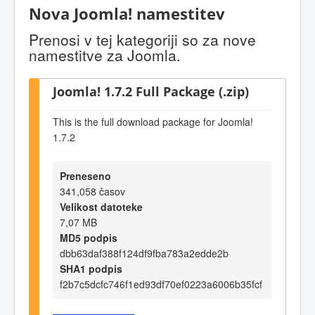
Nova Joomla! namestitev
Prenosi v tej kategoriji so za nove
namestitve za Joomla.
Joomla! 1.7.2 Full Package (.zip)
This is the full download package for Joomla!
1.7.2
Preneseno
341,058 časov
Velikost datoteke
7,07 MB
MD5 podpis
dbb63daf388f124df9fba783a2edde2b
SHA1 podpis
f2b7c5dcfc746f1ed93df70ef0223a6006b35fcf