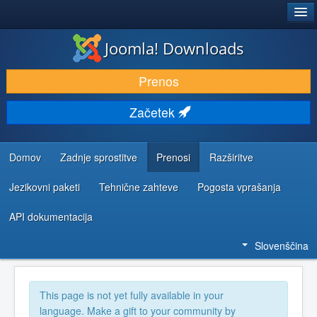
®
JOOMLA!
Joomla! Downloads
PRENESI IN RAZŠIRI
Prenos
ODKRIJTE & IZVEJTE
Začetek
SKUPNOST IN PODPORA
VIRI ZA RAZVIJALCE
Domov
Zadnje sprostitve
Prenosi
Razširitve
Jezikovni paketi
Tehnične zahteve
Pogosta vprašanja
API dokumentacija
Slovenščina
This page is not yet fully available in your
language. Make a gift to your community by