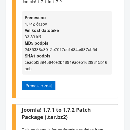
Joomla! 1.7.1 to 1.7.2
Preneseno
4,742 časov
Velikost datoteke
33,83 kB
MD5 podpis
2435336e8012e7017dc1484c4f87eb54
SHA1 podpis
cead5f3894564ce2b48949ace5162f9315b16
aeb
Prenesite zdaj
Joomla! 1.7.1 to 1.7.2 Patch
Package (.tar.bz2)
This package is for performing updates from