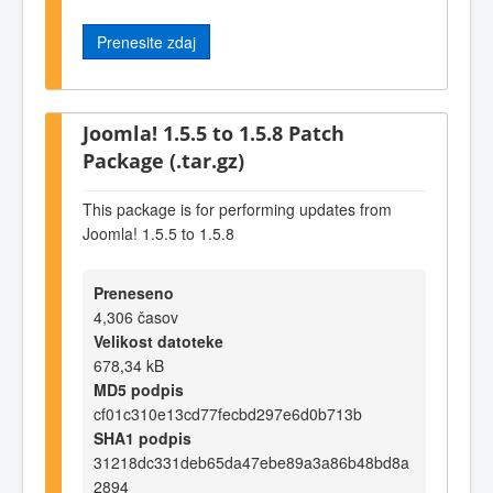
Prenesite zdaj
Joomla! 1.5.5 to 1.5.8 Patch
Package (.tar.gz)
This package is for performing updates from
Joomla! 1.5.5 to 1.5.8
Preneseno
4,306 časov
Velikost datoteke
678,34 kB
MD5 podpis
cf01c310e13cd77fecbd297e6d0b713b
SHA1 podpis
31218dc331deb65da47ebe89a3a86b48bd8a
2894