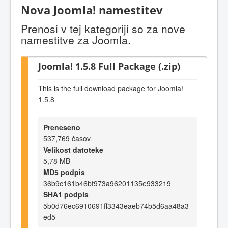
Nova Joomla! namestitev
Prenosi v tej kategoriji so za nove
namestitve za Joomla.
Joomla! 1.5.8 Full Package (.zip)
This is the full download package for Joomla!
1.5.8
Preneseno
537,769 časov
Velikost datoteke
5,78 MB
MD5 podpis
36b9c161b46bf973a96201135e933219
SHA1 podpis
5b0d76ec6910691ff3343eaeb74b5d6aa48a3
ed5