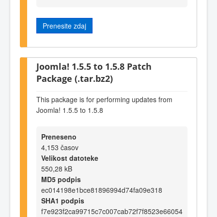
Prenesite zdaj
Joomla! 1.5.5 to 1.5.8 Patch
Package (.tar.bz2)
This package is for performing updates from
Joomla! 1.5.5 to 1.5.8
Preneseno
4,153 časov
Velikost datoteke
550,28 kB
MD5 podpis
ec014198e1bce81896994d74fa09e318
SHA1 podpis
f7e923f2ca99715c7c007cab72f7f8523e66054