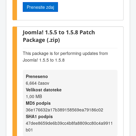
Prenesite zdaj
Joomla! 1.5.5 to 1.5.8 Patch
Package (.zip)
This package is for performing updates from
Joomla! 1.5.5 to 1.5.8
Preneseno
6,664 časov
Velikost datoteke
1,00 MB
MD5 podpis
36e176632a17b389158569ea79186c02
SHA1 podpis
47dee8659de6b39cc4b8fa8809cc80c4a9911
b01