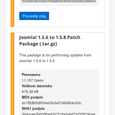
f55dd83bcd3bfcf08a86ef0b6fe3fb8aef288a4c
Prenesite zdaj
Joomla! 1.5.6 to 1.5.8 Patch
Package (.tar.gz)
This package is for performing updates from
Joomla! 1.5.6 to 1.5.8
Preneseno
11,187 časov
Velikost datoteke
678,38 kB
MD5 podpis
ec1ff28b5df034a3fe3af106d904c63c
SHA1 podpis
3daccae2bb59be91b7f18a2ab67ef3287abae