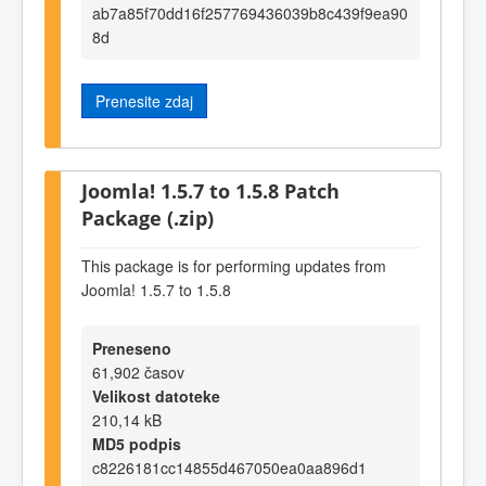
ab7a85f70dd16f257769436039b8c439f9ea90
8d
Prenesite zdaj
Joomla! 1.5.7 to 1.5.8 Patch
Package (.zip)
This package is for performing updates from
Joomla! 1.5.7 to 1.5.8
Preneseno
61,902 časov
Velikost datoteke
210,14 kB
MD5 podpis
c8226181cc14855d467050ea0aa896d1