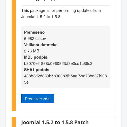
This package is for performing updates from
Joomla! 1.5.2 to 1.5.8
Preneseno
6,982 časov
Velikost datoteke
2,76 MB
MD5 podpis
b3070ef1888b096082fbf3e0cd1c88c3
SHA1 podpis
438b3d2d880b5b306b3fb5aaf5be73bd37f908
5e
Prenesite zdaj
Joomla! 1.5.2 to 1.5.8 Patch