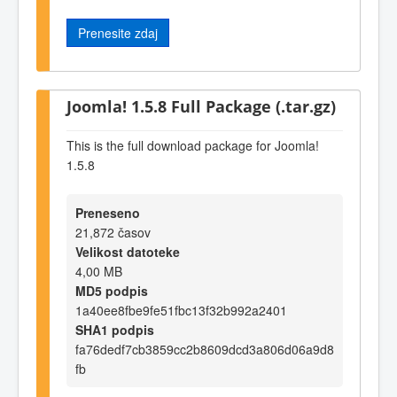
Prenesite zdaj
Joomla! 1.5.8 Full Package (.tar.gz)
This is the full download package for Joomla!
1.5.8
Preneseno
21,872 časov
Velikost datoteke
4,00 MB
MD5 podpis
1a40ee8fbe9fe51fbc13f32b992a2401
SHA1 podpis
fa76dedf7cb3859cc2b8609dcd3a806d06a9d8
fb