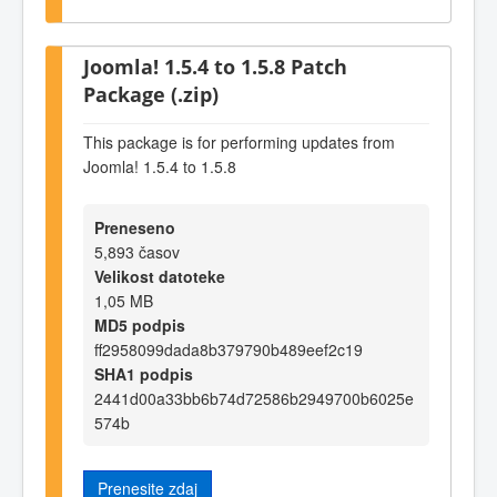
Joomla! 1.5.4 to 1.5.8 Patch
Package (.zip)
This package is for performing updates from
Joomla! 1.5.4 to 1.5.8
Preneseno
5,893 časov
Velikost datoteke
1,05 MB
MD5 podpis
ff2958099dada8b379790b489eef2c19
SHA1 podpis
2441d00a33bb6b74d72586b2949700b6025e
574b
Prenesite zdaj