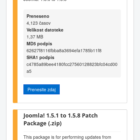
Preneseno
4,123 časov
Velikost datoteke
1,37 MB
MD5 podpis
62627f8116fbba8a3694efa1785b11f8
SHA1 podpis
c4785a89bee4180fcc27560128823bfc04cd00
a5
Prenesite zdaj
Joomla! 1.5.1 to 1.5.8 Patch
Package (.zip)
This package is for performing updates from