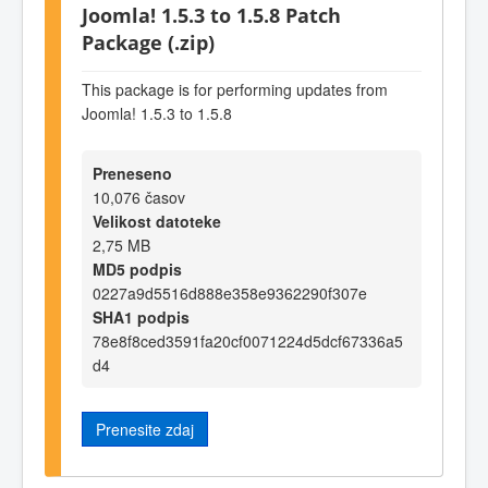
Joomla! 1.5.3 to 1.5.8 Patch
Package (.zip)
This package is for performing updates from
Joomla! 1.5.3 to 1.5.8
Preneseno
10,076 časov
Velikost datoteke
2,75 MB
MD5 podpis
0227a9d5516d888e358e9362290f307e
SHA1 podpis
78e8f8ced3591fa20cf0071224d5dcf67336a5
d4
Prenesite zdaj