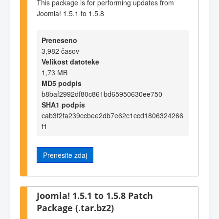
This package is for performing updates from
Joomla! 1.5.1 to 1.5.8
Preneseno
3,982 časov
Velikost datoteke
1,73 MB
MD5 podpis
b8baf2992df80c861bd65950630ee750
SHA1 podpis
cab3f2fa239ccbee2db7e62c1ccd1806324266
f1
Prenesite zdaj
Joomla! 1.5.1 to 1.5.8 Patch
Package (.tar.bz2)