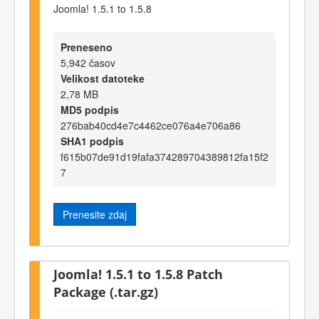
Joomla! 1.5.1 to 1.5.8
Preneseno
5,942 časov
Velikost datoteke
2,78 MB
MD5 podpis
276bab40cd4e7c4462ce076a4e706a86
SHA1 podpis
f615b07de91d19fafa374289704389812fa15f2
7
Prenesite zdaj
Joomla! 1.5.1 to 1.5.8 Patch
Package (.tar.gz)