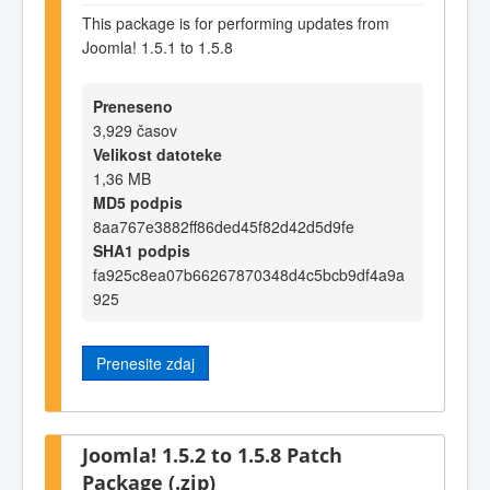
This package is for performing updates from
Joomla! 1.5.1 to 1.5.8
Preneseno
3,929 časov
Velikost datoteke
1,36 MB
MD5 podpis
8aa767e3882ff86ded45f82d42d5d9fe
SHA1 podpis
fa925c8ea07b66267870348d4c5bcb9df4a9a
925
Prenesite zdaj
Joomla! 1.5.2 to 1.5.8 Patch
Package (.zip)