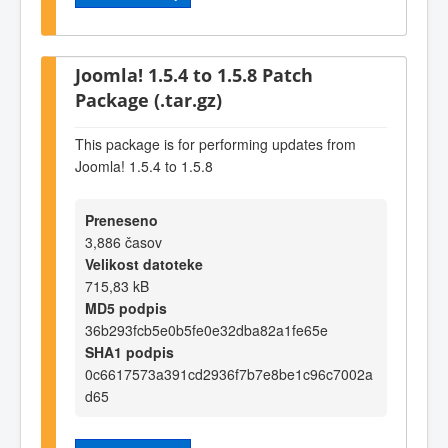
Joomla! 1.5.4 to 1.5.8 Patch
Package (.tar.gz)
This package is for performing updates from
Joomla! 1.5.4 to 1.5.8
Preneseno
3,886 časov
Velikost datoteke
715,83 kB
MD5 podpis
36b293fcb5e0b5fe0e32dba82a1fe65e
SHA1 podpis
0c6617573a391cd2936f7b7e8be1c96c7002a
d65