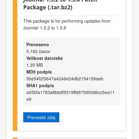
Package (.tar.bz2)
This package is for performing updates from
Joomla! 1.5.2 to 1.5.8
Preneseno
5,192 časov
Velikost datoteke
1,35 MB
MD5 podpis
5be54f2f3647a4246e24db2154159aeb
SHA1 podpis
a05bfa1783a8bbdf5519ffd975900d6cc5ea11
e9
Prenesite zdaj