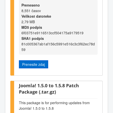
Preneseno
8,551 časov
Velikost datoteke
2,79 MB
MD5 podpis
6f03751e9116513ccf504175a9179519
SHA1 podpis
81c005367ab1af156c5991e516c3c3f62ec78d
59
Prenesite zdaj
Joomla! 1.5.0 to 1.5.8 Patch
Package (.tar.gz)
This package is for performing updates from
Joomla! 1.5.0 to 1.5.8