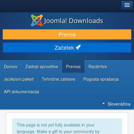
®
JOOMLA!
Joomla! Downloads
PRENESI IN RAZŠIRI
Prenos
ODKRIJTE & IZVEJTE
Začetek
SKUPNOST IN PODPORA
VIRI ZA RAZVIJALCE
Domov
Zadnje sprostitve
Prenosi
Razširitve
Jezikovni paketi
Tehnične zahteve
Pogosta vprašanja
API dokumentacija
Slovenščina
This page is not yet fully available in your
language. Make a gift to your community by