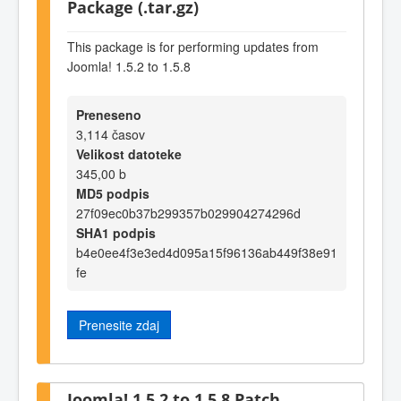
Package (.tar.gz)
This package is for performing updates from
Joomla! 1.5.2 to 1.5.8
Preneseno
3,114 časov
Velikost datoteke
345,00 b
MD5 podpis
27f09ec0b37b299357b029904274296d
SHA1 podpis
b4e0ee4f3e3ed4d095a15f96136ab449f38e91
fe
Prenesite zdaj
Joomla! 1.5.2 to 1.5.8 Patch