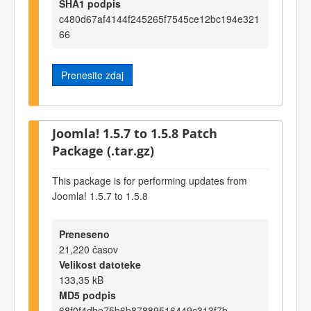
SHA1 podpis
c480d67af4144f245265f7545ce12bc194e321
66
Prenesite zdaj
Joomla! 1.5.7 to 1.5.8 Patch
Package (.tar.gz)
This package is for performing updates from
Joomla! 1.5.7 to 1.5.8
Preneseno
21,220 časov
Velikost datoteke
133,35 kB
MD5 podpis
68f0f4dbe75b6b87889516449c313f7b