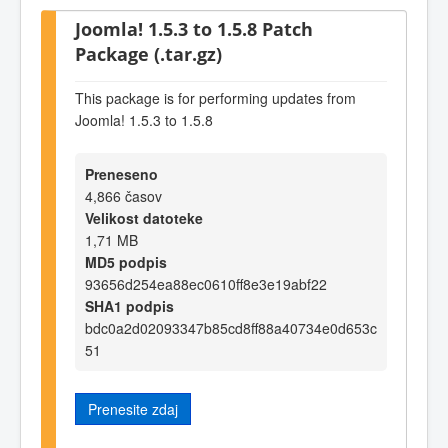
Joomla! 1.5.3 to 1.5.8 Patch
Package (.tar.gz)
This package is for performing updates from
Joomla! 1.5.3 to 1.5.8
Preneseno
4,866 časov
Velikost datoteke
1,71 MB
MD5 podpis
93656d254ea88ec0610ff8e3e19abf22
SHA1 podpis
bdc0a2d02093347b85cd8ff88a40734e0d653c
51
Prenesite zdaj