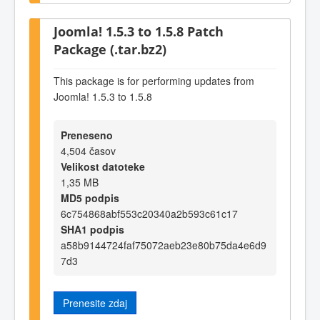
Joomla! 1.5.3 to 1.5.8 Patch
Package (.tar.bz2)
This package is for performing updates from
Joomla! 1.5.3 to 1.5.8
Preneseno
4,504 časov
Velikost datoteke
1,35 MB
MD5 podpis
6c754868abf553c20340a2b593c61c17
SHA1 podpis
a58b9144724faf75072aeb23e80b75da4e6d9
7d3
Prenesite zdaj