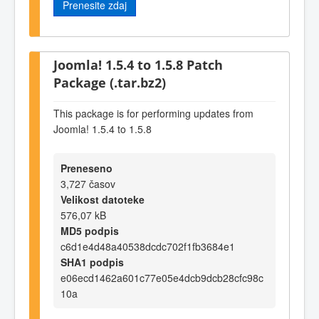
Prenesite zdaj
Joomla! 1.5.4 to 1.5.8 Patch
Package (.tar.bz2)
This package is for performing updates from
Joomla! 1.5.4 to 1.5.8
Preneseno
3,727 časov
Velikost datoteke
576,07 kB
MD5 podpis
c6d1e4d48a40538dcdc702f1fb3684e1
SHA1 podpis
e06ecd1462a601c77e05e4dcb9dcb28cfc98c
10a