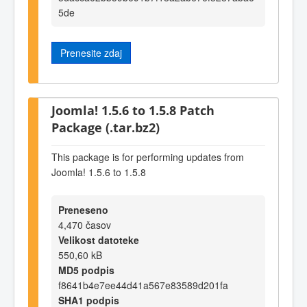
5de
Prenesite zdaj
Joomla! 1.5.6 to 1.5.8 Patch
Package (.tar.bz2)
This package is for performing updates from
Joomla! 1.5.6 to 1.5.8
Preneseno
4,470 časov
Velikost datoteke
550,60 kB
MD5 podpis
f8641b4e7ee44d41a567e83589d201fa
SHA1 podpis