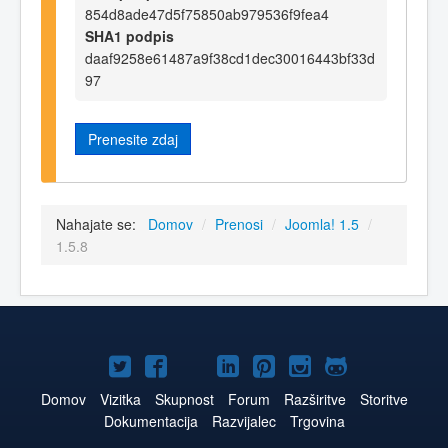
854d8ade47d5f75850ab979536f9fea4
SHA1 podpis
daaf9258e61487a9f38cd1dec30016443bf33d
97
Prenesite zdaj
Nahajate se:
Domov
/
Prenosi
/
Joomla! 1.5
/
1.5.8
Joomla!
Joomla!
Joomla!
Joomla!
Joomla!
Joomla!
Joomla!
na
na
na
na
na
na
na
Domov
Vizitka
Skupnost
Forum
Razširitve
Storitve
Dokumentacija
Razvijalec
Trgovina
Twitter
Facebook
YouTube
LinkedIn
Pinterest
Instagram
GitHub