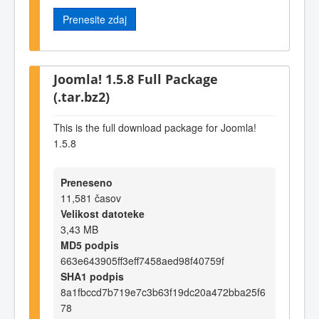
Prenesite zdaj
Joomla! 1.5.8 Full Package
(.tar.bz2)
This is the full download package for Joomla!
1.5.8
Preneseno
11,581 časov
Velikost datoteke
3,43 MB
MD5 podpis
663e643905ff3eff7458aed98f40759f
SHA1 podpis
8a1fbccd7b719e7c3b63f19dc20a472bba25f6
78