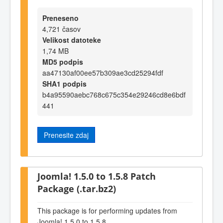
Preneseno
4,721 časov
Velikost datoteke
1,74 MB
MD5 podpis
aa47130af00ee57b309ae3cd25294fdf
SHA1 podpis
b4a95590aebc768c675c354e29246cd8e6bdf
441
Prenesite zdaj
Joomla! 1.5.0 to 1.5.8 Patch
Package (.tar.bz2)
This package is for performing updates from
Joomla! 1.5.0 to 1.5.8