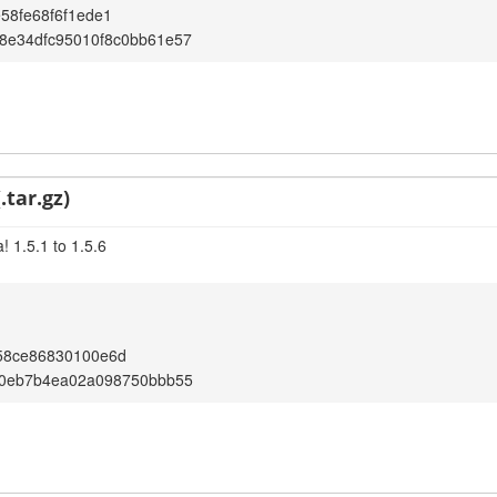
58fe68f6f1ede1
8e34dfc95010f8c0bb61e57
.tar.gz)
 1.5.1 to 1.5.6
58ce86830100e6d
70eb7b4ea02a098750bbb55