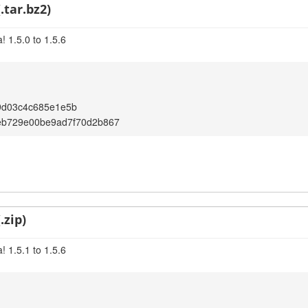
.tar.bz2)
 1.5.0 to 1.5.6
9d03c4c685e1e5b
eb729e00be9ad7f70d2b867
.zip)
 1.5.1 to 1.5.6