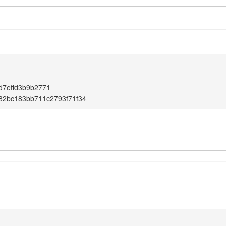
d7effd3b9b2771
82bc183bb711c2793f71f34