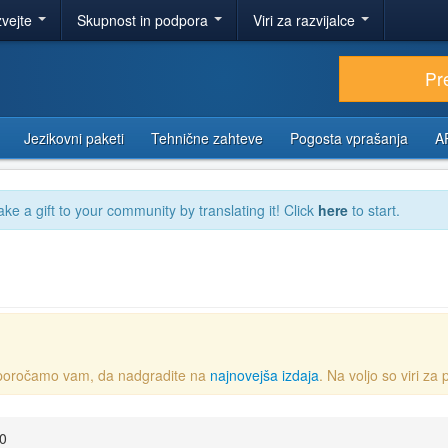
zvejte
Skupnost in podpora
Viri za razvijalce
Pr
Jezikovni paketi
Tehnične zahteve
Pogosta vprašanja
A
ake a gift to your community by translating it! Click
here
to start.
 Priporočamo vam, da nadgradite na
najnovejša izdaja
. Na voljo so viri za
00