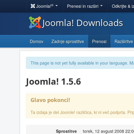
®
Joomla!
Prenesi in razširi
Odkrijte & i
Joomla! Downloads
Domov
Zadnje sprostitve
Prenosi
Razširitve
This page is not yet fully available in your language. M
Joomla! 1.5.6
Glavo pokonci!
Ta izdaja je del Joomle! različica, ki ni več podprta.
Sprostitve
torek, 12 avgust 2008 22: