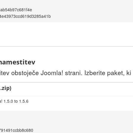
6ab54b97c681f4e
04e43973ccd619d3285a41b
 namestitev
itev obstoječe Joomla! strani. Izberite paket, ki
.zip)
 1.5.0 to 1.5.6
791491ccbb8c680