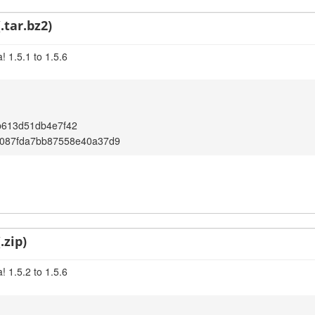
.tar.bz2)
 1.5.1 to 1.5.6
b613d51db4e7f42
d087fda7bb87558e40a37d9
.zip)
 1.5.2 to 1.5.6