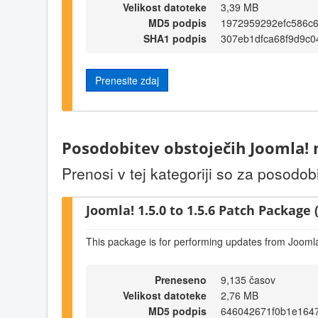
Velikost datoteke
3,39 MB
MD5 podpis
1972959292efc586c
SHA1 podpis
307eb1dfca68f9d9c
Prenesite zdaj
Posodobitev obstoječih Joomla!
Prenosi v tej kategoriji so za posodob
Joomla! 1.5.0 to 1.5.6 Patch Package (
This package is for performing updates from Joomla!
Preneseno
9,135 časov
Velikost datoteke
2,76 MB
MD5 podpis
646042671f0b1e164