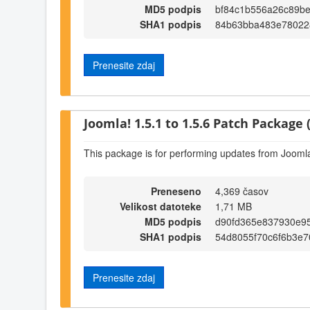
MD5 podpis
bf84c1b556a26c89be
SHA1 podpis
84b63bba483e78022
Prenesite zdaj
Joomla! 1.5.1 to 1.5.6 Patch Package (
This package is for performing updates from Joomla!
Preneseno
4,369 časov
Velikost datoteke
1,71 MB
MD5 podpis
d90fd365e837930e9
SHA1 podpis
54d8055f70c6f6b3e
Prenesite zdaj