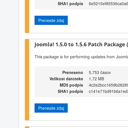
SHA1 podpis
6e5215ef85536ca0a
Prenesite zdaj
Joomla! 1.5.0 to 1.5.6 Patch Package (
This package is for performing updates from Joomla!
Preneseno
5,753 časov
Velikost datoteke
1,72 MB
MD5 podpis
4c2e2bcc1659b2828
SHA1 podpis
c141e71bd91b6a1ed
Prenesite zdaj