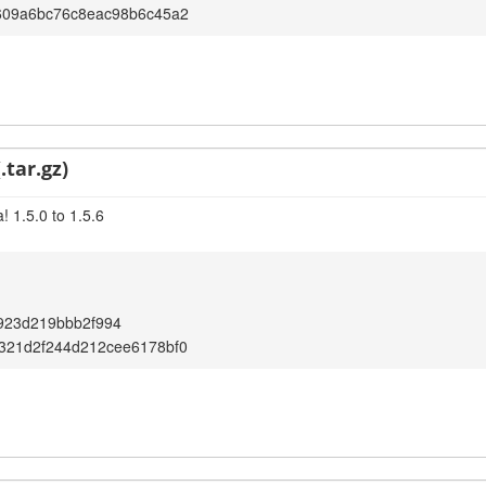
609a6bc76c8eac98b6c45a2
.tar.gz)
 1.5.0 to 1.5.6
923d219bbb2f994
321d2f244d212cee6178bf0