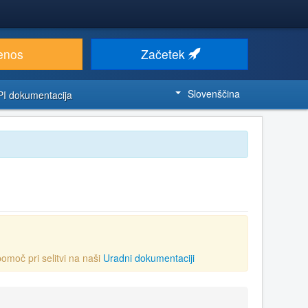
enos
Začetek
Slovenščina
PI dokumentacija
 pomoč pri selitvi na naši
Uradni dokumentaciji