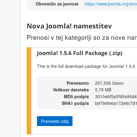
Obvestilo za javnost
https://www.joomla.org/a
Nova Joomla! namestitev
Prenosi v tej kategoriji so za nove n
Joomla! 1.5.6 Full Package (.zip)
This is the full download package for Joomla! 1.5.6
Preneseno
257,536 časov
Velikost datoteke
5,75 MB
MD5 podpis
3010ebf5a5f92e95d
SHA1 podpis
b9794fe6a172e6c7d
Prenesite zdaj