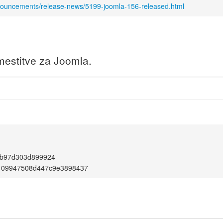
nnouncements/release-news/5199-joomla-156-released.html
amestitve za Joomla.
4b97d303d899924
109947508d447c9e3898437