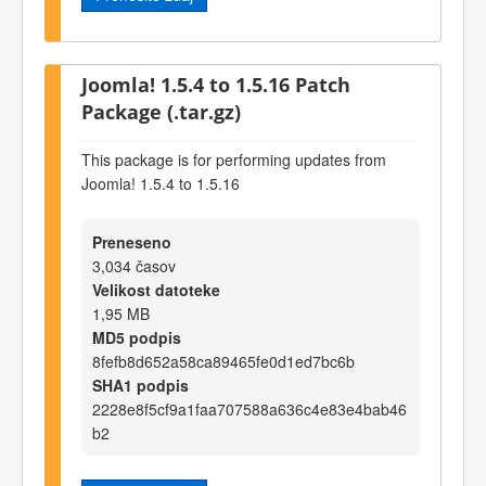
Joomla! 1.5.4 to 1.5.16 Patch
Package (.tar.gz)
This package is for performing updates from
Joomla! 1.5.4 to 1.5.16
Preneseno
3,034 časov
Velikost datoteke
1,95 MB
MD5 podpis
8fefb8d652a58ca89465fe0d1ed7bc6b
SHA1 podpis
2228e8f5cf9a1faa707588a636c4e83e4bab46
b2