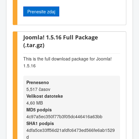
Prenesite zdaj
Joomla! 1.5.16 Full Package
(.tar.gz)
This is the full download package for Joomla!
1.5.16
Preneseno
5,517 časov
Velikost datoteke
4,60 MB
MD5 podpis
4c97a5ec350f77b3f05dc446416a63bb
SHA1 podpis
4dfa5ce33ff56d21afdfc6473ed566fe6ab1529
d