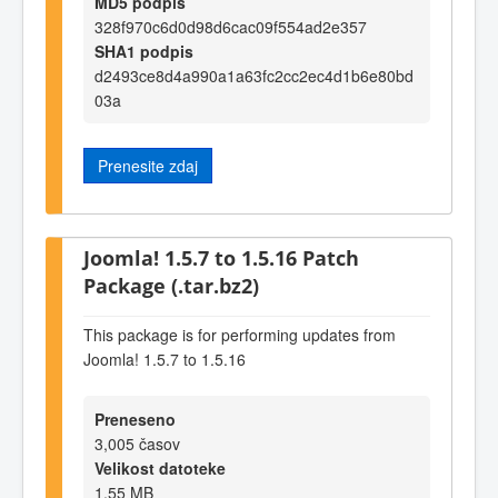
MD5 podpis
328f970c6d0d98d6cac09f554ad2e357
SHA1 podpis
d2493ce8d4a990a1a63fc2cc2ec4d1b6e80bd
03a
Prenesite zdaj
Joomla! 1.5.7 to 1.5.16 Patch
Package (.tar.bz2)
This package is for performing updates from
Joomla! 1.5.7 to 1.5.16
Preneseno
3,005 časov
Velikost datoteke
1,55 MB