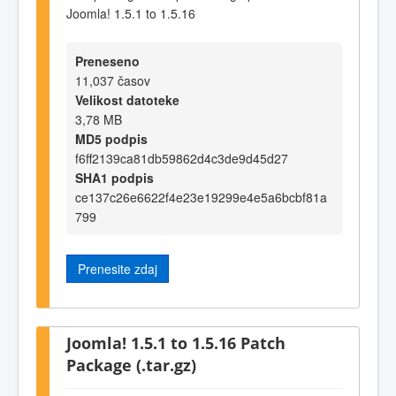
Joomla! 1.5.1 to 1.5.16
Preneseno
11,037 časov
Velikost datoteke
3,78 MB
MD5 podpis
f6ff2139ca81db59862d4c3de9d45d27
SHA1 podpis
ce137c26e6622f4e23e19299e4e5a6bcbf81a
799
Prenesite zdaj
Joomla! 1.5.1 to 1.5.16 Patch
Package (.tar.gz)