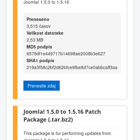
Joomla! 1.5.0 to 1.5.16
Preneseno
3,515 časov
Velikost datoteke
2,53 MB
MD5 podpis
6579df1e449717b14698ae2008b3e627
SHA1 podpis
219a3f58c2bf2d62bfce9fbe8d7ce0abbcaff3aa
Prenesite zdaj
Joomla! 1.5.0 to 1.5.16 Patch
Package (.tar.bz2)
This package is for performing updates from
Joomla! 1.5.0 to 1.5.16