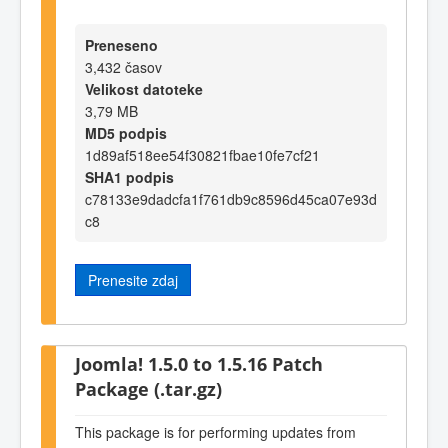
Preneseno
3,432 časov
Velikost datoteke
3,79 MB
MD5 podpis
1d89af518ee54f30821fbae10fe7cf21
SHA1 podpis
c78133e9dadcfa1f761db9c8596d45ca07e93d
c8
Prenesite zdaj
Joomla! 1.5.0 to 1.5.16 Patch
Package (.tar.gz)
This package is for performing updates from