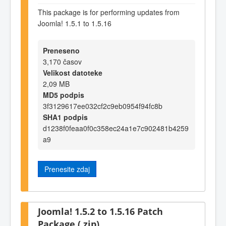
This package is for performing updates from
Joomla! 1.5.1 to 1.5.16
Preneseno
3,170 časov
Velikost datoteke
2,09 MB
MD5 podpis
3f3129617ee032cf2c9eb0954f94fc8b
SHA1 podpis
d1238f0feaa0f0c358ec24a1e7c902481b4259
a9
Prenesite zdaj
Joomla! 1.5.2 to 1.5.16 Patch
Package (.zip)