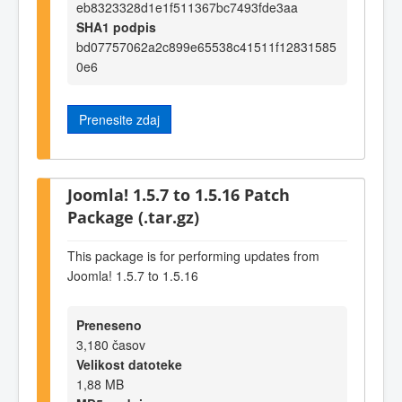
eb8323328d1e1f511367bc7493fde3aa
SHA1 podpis
bd07757062a2c899e65538c41511f12831585
0e6
Prenesite zdaj
Joomla! 1.5.7 to 1.5.16 Patch
Package (.tar.gz)
This package is for performing updates from
Joomla! 1.5.7 to 1.5.16
Preneseno
3,180 časov
Velikost datoteke
1,88 MB