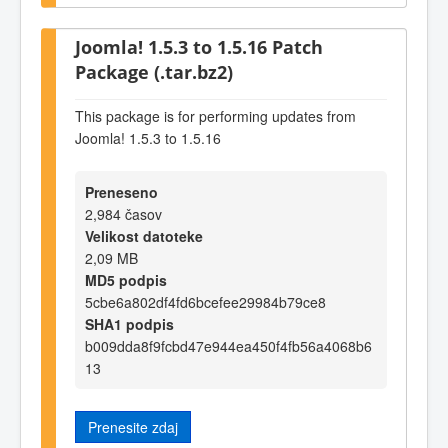
Joomla! 1.5.3 to 1.5.16 Patch
Package (.tar.bz2)
This package is for performing updates from
Joomla! 1.5.3 to 1.5.16
Preneseno
2,984 časov
Velikost datoteke
2,09 MB
MD5 podpis
5cbe6a802df4fd6bcefee29984b79ce8
SHA1 podpis
b009dda8f9fcbd47e944ea450f4fb56a4068b6
13
Prenesite zdaj