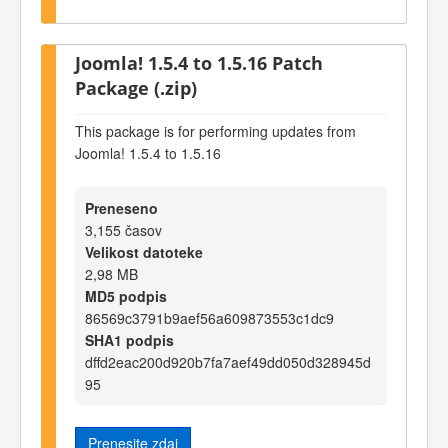
Joomla! 1.5.4 to 1.5.16 Patch
Package (.zip)
This package is for performing updates from
Joomla! 1.5.4 to 1.5.16
Preneseno
3,155 časov
Velikost datoteke
2,98 MB
MD5 podpis
86569c3791b9aef56a609873553c1dc9
SHA1 podpis
dffd2eac200d920b7fa7aef49dd050d328945d
95
Prenesite zdaj