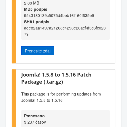
2,88 MB
MD5 podpis
9543180139c5075d4beb16f160f635e9
SHA1 podpis
ade82aa1497a21268c4296e26acf4f3c6fc023
79
Prenesite zdaj
Joomla! 1.5.8 to 1.5.16 Patch
Package (.tar.gz)
This package is for performing updates from
Joomla! 1.5.8 to 1.5.16
Preneseno
3,237 časov