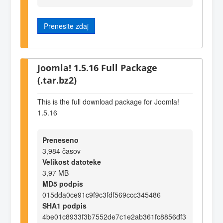
Prenesite zdaj
Joomla! 1.5.16 Full Package
(.tar.bz2)
This is the full download package for Joomla!
1.5.16
Preneseno
3,984 časov
Velikost datoteke
3,97 MB
MD5 podpis
015dda0ce91c9f9c3fdf569ccc345486
SHA1 podpis
4be01c8933f3b7552de7c1e2ab361fc8856df3