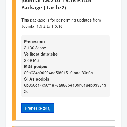
Joomla! 1.5.2 to 1.5.16 Patch
Package (.tar.bz2)
This package is for performing updates from
Joomla! 1.5.2 to 1.5.16
Preneseno
3,136 časov
Velikost datoteke
2,09 MB
MD5 podpis
22a634c90224ed5f891519fbaef80d6a
SHA1 podpis
6b350c14c50f4e76a8865e40fdf018eb033613
2d
Prenesite zdaj