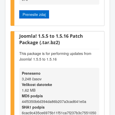
Prenesite zdaj
Joomla! 1.5.5 to 1.5.16 Patch
Package (.tar.bz2)
This package is for performing updates from
Joomla! 1.5.5 to 1.5.16
Preneseno
3,248 časov
Velikost datoteke
1,62 MB
MD5 podpis
44f5350b6d394da86b207a3cad641e0a
SHA1 podpis
6cac9c435ce6975b11f51ca7f237b3c7551050