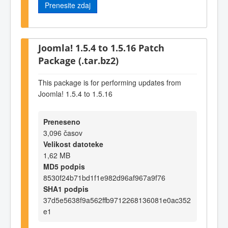
Prenesite zdaj
Joomla! 1.5.4 to 1.5.16 Patch
Package (.tar.bz2)
This package is for performing updates from
Joomla! 1.5.4 to 1.5.16
Preneseno
3,096 časov
Velikost datoteke
1,62 MB
MD5 podpis
8530f24b71bd1f1e982d96af967a9f76
SHA1 podpis
37d5e5638f9a562ffb9712268136081e0ac352
e1