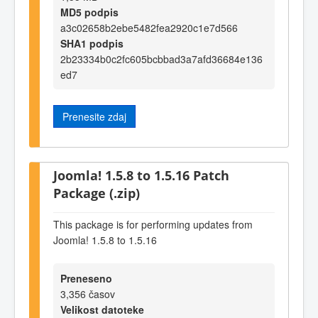
MD5 podpis
a3c02658b2ebe5482fea2920c1e7d566
SHA1 podpis
2b23334b0c2fc605bcbbad3a7afd36684e136
ed7
Prenesite zdaj
Joomla! 1.5.8 to 1.5.16 Patch
Package (.zip)
This package is for performing updates from
Joomla! 1.5.8 to 1.5.16
Preneseno
3,356 časov
Velikost datoteke