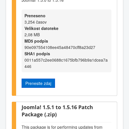
Preneseno
3,254 časov
Velikost datoteke
2,08 MB
MD5 podpis
90e097554108ee45a48470cff8a23d27
SHA1 podpis
0011a557c2ee0688c1675bfb796b9a1dcea7a
446
Prenesite zdaj
Joomla! 1.5.1 to 1.5.16 Patch
Package (.zip)
This package is for performing updates from