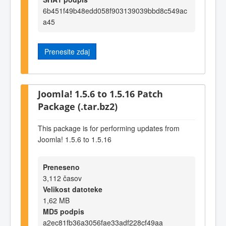
6b451f49b48edd058f903139039bbd8c549ac
a45
Prenesite zdaj
Joomla! 1.5.6 to 1.5.16 Patch
Package (.tar.bz2)
This package is for performing updates from
Joomla! 1.5.6 to 1.5.16
Preneseno
3,112 časov
Velikost datoteke
1,62 MB
MD5 podpis
a2ec81fb36a3056fae33adf228cf49aa