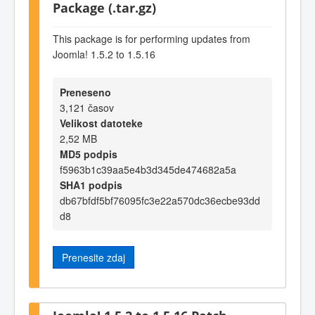
Package (.tar.gz)
This package is for performing updates from
Joomla! 1.5.2 to 1.5.16
Preneseno
3,121 časov
Velikost datoteke
2,52 MB
MD5 podpis
f5963b1c39aa5e4b3d345de474682a5a
SHA1 podpis
db67bfdf5bf76095fc3e22a570dc36ecbe93dd
d8
Prenesite zdaj