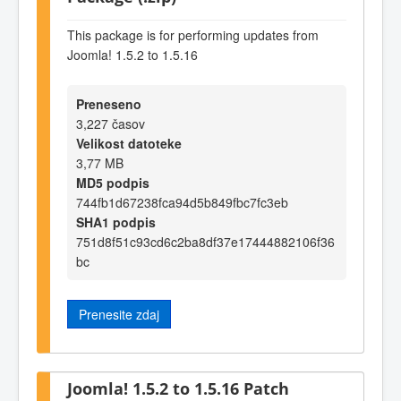
This package is for performing updates from
Joomla! 1.5.2 to 1.5.16
Preneseno
3,227 časov
Velikost datoteke
3,77 MB
MD5 podpis
744fb1d67238fca94d5b849fbc7fc3eb
SHA1 podpis
751d8f51c93cd6c2ba8df37e17444882106f36
bc
Prenesite zdaj
Joomla! 1.5.2 to 1.5.16 Patch