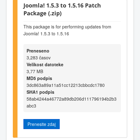
Joomla! 1.5.3 to 1.5.16 Patch
Package (.zip)
This package is for performing updates from
Joomla! 1.5.3 to 1.5.16
Preneseno
3,283 časov
Velikost datoteke
3,77 MB
MD5 podpis
3dc863a89a11a51cc12213cbbcdc1780
SHA1 podpis
58ab4244a46772a89db206d111796194b2b3
abc3
Prenesite zdaj