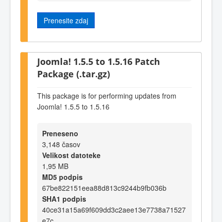
Prenesite zdaj
Joomla! 1.5.5 to 1.5.16 Patch
Package (.tar.gz)
This package is for performing updates from
Joomla! 1.5.5 to 1.5.16
Preneseno
3,148 časov
Velikost datoteke
1,95 MB
MD5 podpis
67be822151eea88d813c9244b9fb036b
SHA1 podpis
40ce31a15a69f609dd3c2aee13e7738a71527
e7c