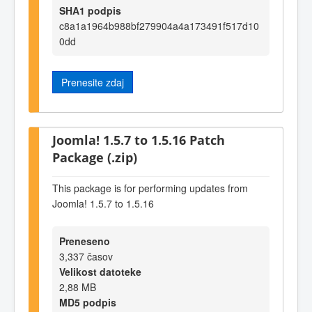
SHA1 podpis
c8a1a1964b988bf279904a4a173491f517d10
0dd
Prenesite zdaj
Joomla! 1.5.7 to 1.5.16 Patch
Package (.zip)
This package is for performing updates from
Joomla! 1.5.7 to 1.5.16
Preneseno
3,337 časov
Velikost datoteke
2,88 MB
MD5 podpis