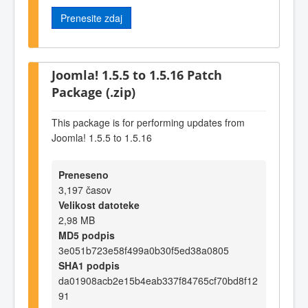
Prenesite zdaj
Joomla! 1.5.5 to 1.5.16 Patch
Package (.zip)
This package is for performing updates from
Joomla! 1.5.5 to 1.5.16
Preneseno
3,197 časov
Velikost datoteke
2,98 MB
MD5 podpis
3e051b723e58f499a0b30f5ed38a0805
SHA1 podpis
da01908acb2e15b4eab337f84765cf70bd8f12
91