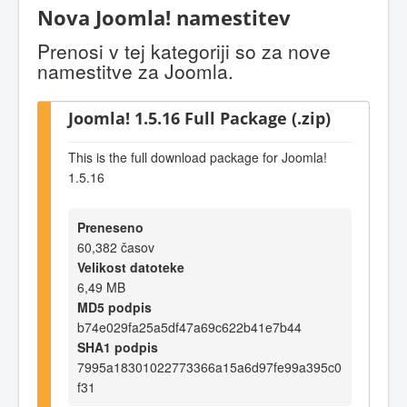
Nova Joomla! namestitev
Prenosi v tej kategoriji so za nove
namestitve za Joomla.
Joomla! 1.5.16 Full Package (.zip)
This is the full download package for Joomla!
1.5.16
Preneseno
60,382 časov
Velikost datoteke
6,49 MB
MD5 podpis
b74e029fa25a5df47a69c622b41e7b44
SHA1 podpis
7995a18301022773366a15a6d97fe99a395c0
f31