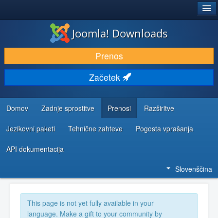
®
JOOMLA!
Joomla! Downloads
PRENESI IN RAZŠIRI
Prenos
ODKRIJTE & IZVEJTE
Začetek
SKUPNOST IN PODPORA
VIRI ZA RAZVIJALCE
Domov
Zadnje sprostitve
Prenosi
Razširitve
Jezikovni paketi
Tehnične zahteve
Pogosta vprašanja
API dokumentacija
Slovenščina
This page is not yet fully available in your
language. Make a gift to your community by