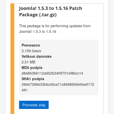
Joomla! 1.5.3 to 1.5.16 Patch
Package (.tar.gz)
This package is for performing updates from
Joomla! 1.5.3 to 1.5.16
Preneseno
3,159 časov
Velikost datoteke
2,51 MB
MD5 podpis
d8a86366112a952b34f0f701ef8bcc14
SHA1 podpis
29d47398433b6c45ca71c84986f4949a4f172
491
Prenesite zdaj