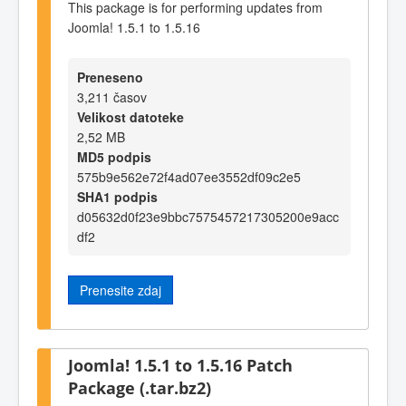
This package is for performing updates from
Joomla! 1.5.1 to 1.5.16
Preneseno
3,211 časov
Velikost datoteke
2,52 MB
MD5 podpis
575b9e562e72f4ad07ee3552df09c2e5
SHA1 podpis
d05632d0f23e9bbc7575457217305200e9acc
df2
Prenesite zdaj
Joomla! 1.5.1 to 1.5.16 Patch
Package (.tar.bz2)