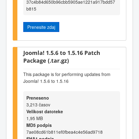
37c4b84d650b96cbb5905ae1221a917bdd57
b815
Prenesite zdaj
Joomla! 1.5.6 to 1.5.16 Patch
Package (.tar.gz)
This package is for performing updates from
Joomla! 1.5.6 to 1.5.16
Preneseno
3,213 časov
Velikost datoteke
1,95 MB
MD5 podpis
7ae08cd61b811ef0fbea4c4e56ad9718
SHA1 podpis