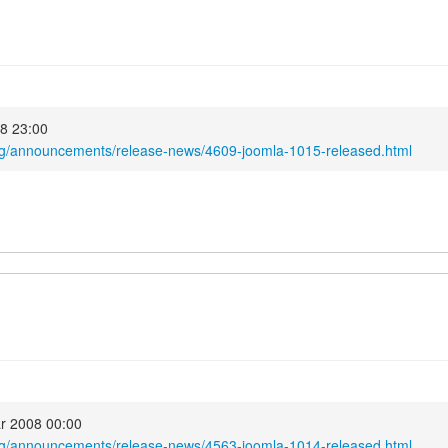
08 23:00
org/announcements/release-news/4609-joomla-1015-released.html
ar 2008 00:00
org/announcements/release-news/4563-joomla-1014-released.html