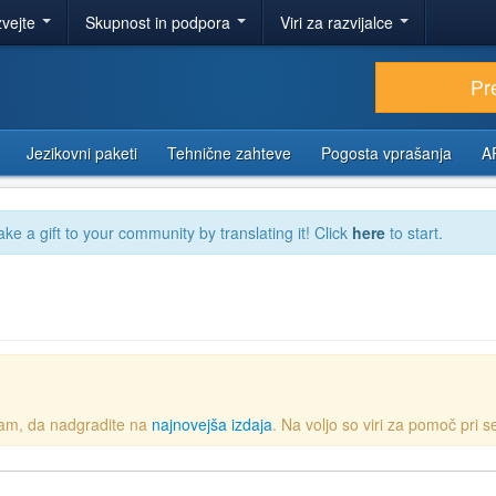
zvejte
Skupnost in podpora
Viri za razvijalce
Pr
Jezikovni paketi
Tehnične zahteve
Pogosta vprašanja
A
ake a gift to your community by translating it! Click
here
to start.
vam, da nadgradite na
najnovejša izdaja
. Na voljo so viri za pomoč pri se