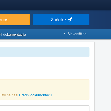
enos
Začetek
Slovenščina
PI dokumentacija
litvi na naši
Uradni dokumentaciji