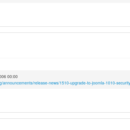
2006 00:00
rg/announcements/release-news/1510-upgrade-to-joomla-1010-security