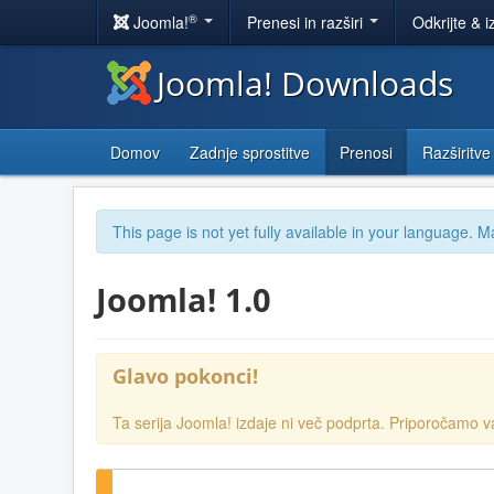
®
Joomla!
Prenesi in razširi
Odkrijte & i
Joomla! Downloads
Domov
Zadnje sprostitve
Prenosi
Razširitve
This page is not yet fully available in your language. M
Joomla! 1.0
Glavo pokonci!
Ta serija Joomla! izdaje ni več podprta. Priporočamo 