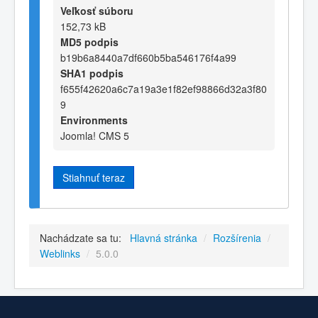
Veľkosť súboru
152,73 kB
MD5 podpis
b19b6a8440a7df660b5ba546176f4a99
SHA1 podpis
f655f42620a6c7a19a3e1f82ef98866d32a3f80
9
Environments
Joomla! CMS 5
Stiahnuť teraz
Nachádzate sa tu:
Hlavná stránka
/
Rozšírenia
/
Weblinks
/
5.0.0