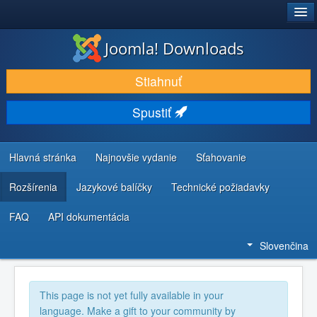
®
JOOMLA!
Joomla! Downloads
STIAHNUŤ & ROZŠÍRIŤ
Stiahnuť
OBJAVUJTE & UČTE SA
Spustiť
KOMUNITA & PODPORA
ZDROJE INFORMÁCIÍ PRE VÝVOJÁROV
Hlavná stránka
Najnovšie vydanie
Sťahovanie
Rozšírenia
Jazykové balíčky
Technické požiadavky
FAQ
API dokumentácia
Slovenčina
This page is not yet fully available in your
language. Make a gift to your community by