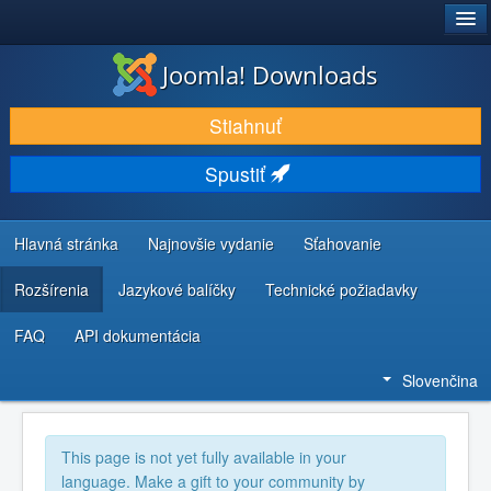
®
JOOMLA!
Joomla! Downloads
STIAHNUŤ & ROZŠÍRIŤ
Stiahnuť
OBJAVUJTE & UČTE SA
Spustiť
KOMUNITA & PODPORA
ZDROJE INFORMÁCIÍ PRE VÝVOJÁROV
Hlavná stránka
Najnovšie vydanie
Sťahovanie
Rozšírenia
Jazykové balíčky
Technické požiadavky
FAQ
API dokumentácia
Slovenčina
This page is not yet fully available in your
language. Make a gift to your community by