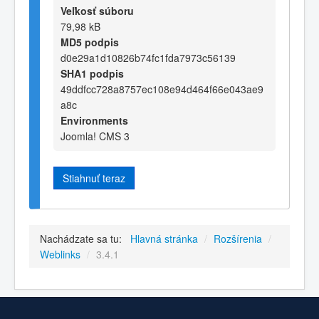
Veľkosť súboru
79,98 kB
MD5 podpis
d0e29a1d10826b74fc1fda7973c56139
SHA1 podpis
49ddfcc728a8757ec108e94d464f66e043ae9
a8c
Environments
Joomla! CMS 3
Stiahnuť teraz
Nachádzate sa tu:
Hlavná stránka
/
Rozšírenia
/
Weblinks
/
3.4.1