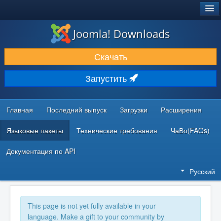
®
JOOMLA!
Joomla! Downloads
ЗАГРУЗКИ И РАСШИРЕНИЯ
Скачать
ДОКУМЕНТАЦИЯ И ОБУЧЕНИЕ
Запустить
СООБЩЕСТВО И ПОДДЕРЖКА
РЕСУРСЫ ДЛЯ РАЗРАБОТЧИКОВ
Главная
Последний выпуск
Загрузки
Расширения
Языковые пакеты
Технические требования
ЧаВо(FAQs)
Документация по API
Русский
This page is not yet fully available in your
language. Make a gift to your community by