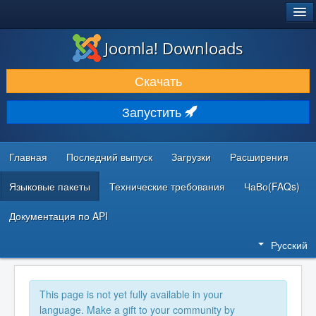
®
JOOMLA!
Joomla! Downloads
ЗАГРУЗКИ И РАСШИРЕНИЯ
Скачать
ДОКУМЕНТАЦИЯ И ОБУЧЕНИЕ
Запустить
СООБЩЕСТВО И ПОДДЕРЖКА
РЕСУРСЫ ДЛЯ РАЗРАБОТЧИКОВ
Главная
Последний выпуск
Загрузки
Расширения
Языковые пакеты
Технические требования
ЧаВо(FAQs)
Документация по API
Русский
This page is not yet fully available in your
language. Make a gift to your community by