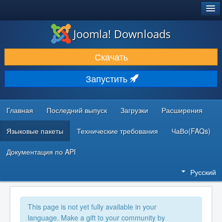
®
JOOMLA!
Joomla! Downloads
ЗАГРУЗКИ И РАСШИРЕНИЯ
Скачать
ДОКУМЕНТАЦИЯ И ОБУЧЕНИЕ
Запустить
СООБЩЕСТВО И ПОДДЕРЖКА
РЕСУРСЫ ДЛЯ РАЗРАБОТЧИКОВ
Главная
Последний выпуск
Загрузки
Расширения
Языковые пакеты
Технические требования
ЧаВо(FAQs)
Документация по API
Русский
This page is not yet fully available in your
language. Make a gift to your community by