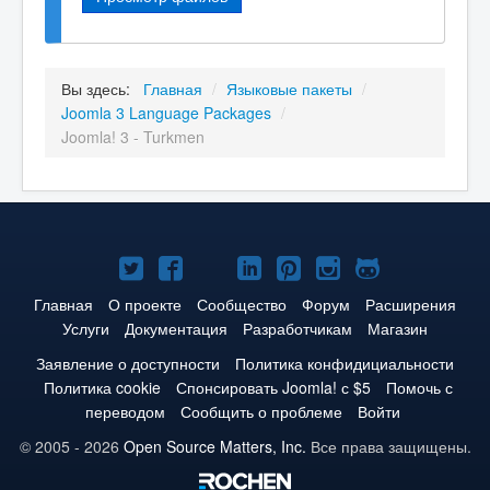
Вы здесь:
Главная
/
Языковые пакеты
/
Joomla 3 Language Packages
/
Joomla! 3 - Turkmen
Joomla!
Joomla!
Joomla!
Joomla!
Joomla!
Joomla!
Joomla!
в
в
в
в
в
в
на
Главная
О проекте
Сообщество
Форум
Расширения
Услуги
Документация
Разработчикам
Магазин
Твиттере
Facebook
YouTube
LinkedIn
Pinterest
Instagram
GitHub
Заявление о доступности
Политика конфидициальности
Политика cookie
Спонсировать Joomla! с $5
Помочь с
переводом
Сообщить о проблеме
Войти
© 2005 - 2026
Open Source Matters, Inc.
Все права защищены.