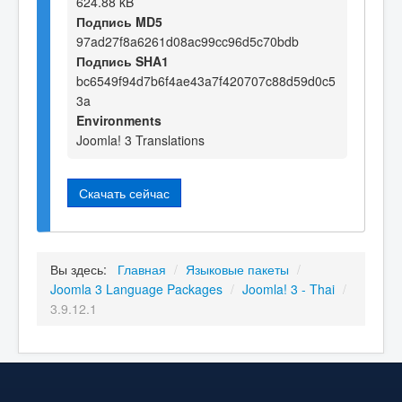
624.88 kB
Подпись MD5
97ad27f8a6261d08ac99cc96d5c70bdb
Подпись SHA1
bc6549f94d7b6f4ae43a7f420707c88d59d0c5
3a
Environments
Joomla! 3 Translations
Скачать сейчас
Вы здесь:
Главная
/
Языковые пакеты
/
Joomla 3 Language Packages
/
Joomla! 3 - Thai
/
3.9.12.1