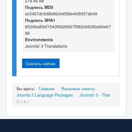
278.46 kB
Подпись MD5
ac5467dc3d6b80c04f26e40dfd57ab49
Подпись SHA1
65206a83ef1543f0b28927f582cb8290a66e67
96
Environments
Joomla! 3 Translations
Скачать сейчас
Вы здесь:
Главная
/
Языковые пакеты
/
Joomla 3 Language Packages
/
Joomla! 3 - Thai
/
3.1.4.1