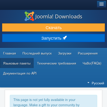
®
JOOMLA!
Joomla! Downloads
ЗАГРУЗКИ И РАСШИРЕНИЯ
Скачать
ДОКУМЕНТАЦИЯ И ОБУЧЕНИЕ
Запустить
СООБЩЕСТВО И ПОДДЕРЖКА
РЕСУРСЫ ДЛЯ РАЗРАБОТЧИКОВ
Главная
Последний выпуск
Загрузки
Расширения
Языковые пакеты
Технические требования
ЧаВо(FAQs)
Документация по API
Русский
This page is not yet fully available in your
language. Make a gift to your community by