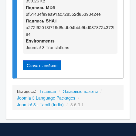
399.26 kB
Подпись MD5
2f51434fe9ea91ac728552d65393424e
Подпись SHA1
a272f92013f719d8ddb04bbb9bd0878724372f
84
Environments
Joomla! 3 Translations
Скачать сейчас
Вы здесь:
Главная
/
Языковые пакеты
/
Joomla 3 Language Packages
/
Joomla! 3 - Tamil (India)
/
3.6.3.1