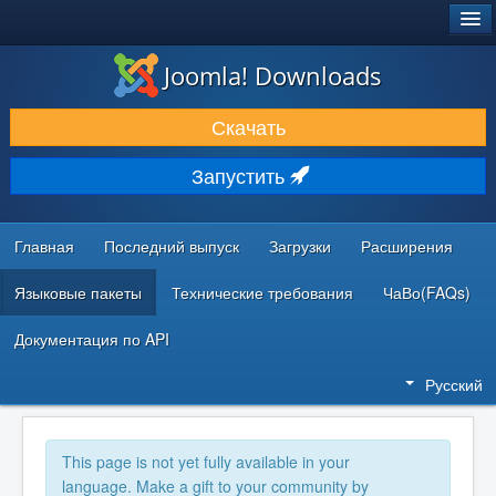
®
JOOMLA!
Joomla! Downloads
ЗАГРУЗКИ И РАСШИРЕНИЯ
Скачать
ДОКУМЕНТАЦИЯ И ОБУЧЕНИЕ
Запустить
СООБЩЕСТВО И ПОДДЕРЖКА
РЕСУРСЫ ДЛЯ РАЗРАБОТЧИКОВ
Главная
Последний выпуск
Загрузки
Расширения
Языковые пакеты
Технические требования
ЧаВо(FAQs)
Документация по API
Русский
This page is not yet fully available in your
language. Make a gift to your community by