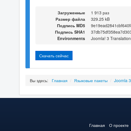
Загруженные
1 913 раз
Размер файла
329.25 kB
Подпись MD5
9e19ead2841cbf640f
Подпись SHA1
37db75df358ea7d30
Environments
Joomla! 3 Translation
Скачать сейчас
Вы здесь:
Главная
/
Языковые пакеты
/
Joomla 
Главная
О проекте