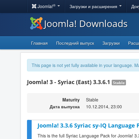
®
Joomla!
Загрузки и расширения
Док
Joomla! Downloads
Главная
Последний выпуск
Загрузки
Расш
This page is not yet fully available in your language. M
Joomla! 3 - Syriac (East) 3.3.6.1
Stable
Maturity
Stable
Дата выпуска
10.12.2014, 23:00
Joomla! 3.3.6 Syriac sy-IQ Language 
This is the full Syriac Language Pack for Joomla! 3.