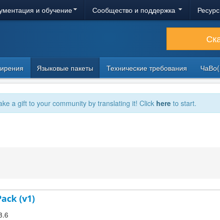
ументация и обучение
Сообщество и поддержка
Ресурс
Ск
ирения
Языковые пакеты
Технические требования
ЧаВо(
ake a gift to your community by translating it! Click
here
to start.
Pack (v1)
3.6