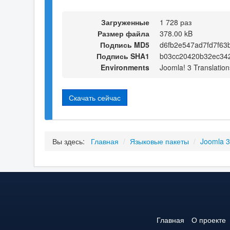
Загруженные
1 728 раз
Размер файла
378.00 kB
Подпись MD5
d6fb2e547ad7fd7f63
Подпись SHA1
b03cc20420b32ec34
Environments
Joomla! 3 Translation
Скачать сейчас
Вы здесь:
Главная
/
Языковые пакеты
/
Joomla 
Главная
О проекте