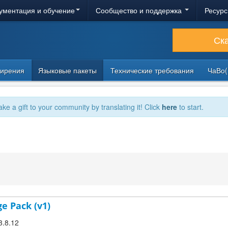
ументация и обучение
Сообщество и поддержка
Ресурс
Ск
ирения
Языковые пакеты
Технические требования
ЧаВо(
ake a gift to your community by translating it! Click
here
to start.
e Pack (v1)
3.8.12