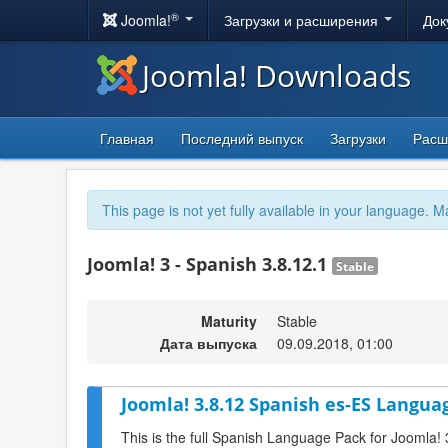
®
Joomla!
Загрузки и расширения
Док
Joomla! Downloads
Главная
Последний выпуск
Загрузки
Расш
This page is not yet fully available in your language. M
Joomla! 3 - Spanish 3.8.12.1
Stable
Maturity
Stable
Дата выпуска
09.09.2018, 01:00
Joomla! 3.8.12 Spanish es-ES Languag
This is the full Spanish Language Pack for Joomla! 