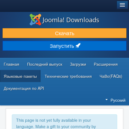
®
JOOMLA!
Joomla! Downloads
ЗАГРУЗКИ И РАСШИРЕНИЯ
Скачать
ДОКУМЕНТАЦИЯ И ОБУЧЕНИЕ
Запустить
СООБЩЕСТВО И ПОДДЕРЖКА
РЕСУРСЫ ДЛЯ РАЗРАБОТЧИКОВ
Главная
Последний выпуск
Загрузки
Расширения
Языковые пакеты
Технические требования
ЧаВо(FAQs)
Документация по API
Русский
This page is not yet fully available in your
language. Make a gift to your community by