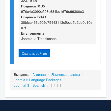
323.19 kB
Подпись MD5
976e4e3090c598c684be1679e99300e3
Подпись SHA1
38bfca433c505d75443113c5bcd7d2bb0d10e
a7f
Environments
Joomla! 3 Translations
Скачать сейчас
Вы здесь:
Главная
/
Языковые пакеты
/
Joomla 3 Language Packages
/
Joomla! 3 - Spanish
/
3.4.8.1