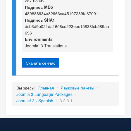
287.68 kB
Подпись MD5
489888934a82966ca45197289fa67091
Подпись SHA1
dcb3d9b021da1608ce223eec15833fcb589aa
696
Environments
Joomla! 3 Translations
Скачать сейчас
Вы здесь:
Главная
/
Языковые пакеты
/
Joomla 3 Language Packages
/
Joomla! 3 - Spanish
/
3.2.3.1