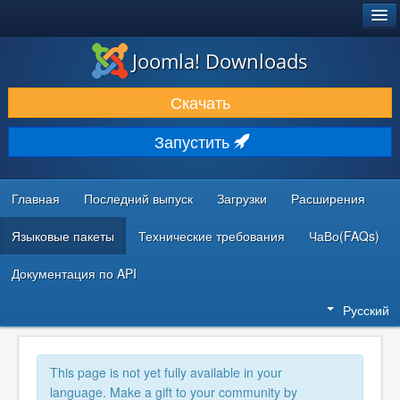
®
JOOMLA!
Joomla! Downloads
ЗАГРУЗКИ И РАСШИРЕНИЯ
Скачать
ДОКУМЕНТАЦИЯ И ОБУЧЕНИЕ
Запустить
СООБЩЕСТВО И ПОДДЕРЖКА
РЕСУРСЫ ДЛЯ РАЗРАБОТЧИКОВ
Главная
Последний выпуск
Загрузки
Расширения
Языковые пакеты
Технические требования
ЧаВо(FAQs)
Документация по API
Русский
This page is not yet fully available in your
language. Make a gift to your community by