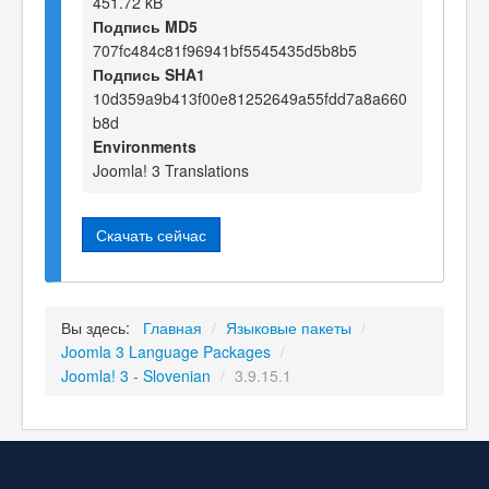
451.72 kB
Подпись MD5
707fc484c81f96941bf5545435d5b8b5
Подпись SHA1
10d359a9b413f00e81252649a55fdd7a8a660
b8d
Environments
Joomla! 3 Translations
Скачать сейчас
Вы здесь:
Главная
/
Языковые пакеты
/
Joomla 3 Language Packages
/
Joomla! 3 - Slovenian
/
3.9.15.1