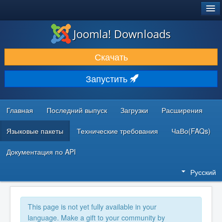
®
JOOMLA!
Joomla! Downloads
ЗАГРУЗКИ И РАСШИРЕНИЯ
Скачать
ДОКУМЕНТАЦИЯ И ОБУЧЕНИЕ
Запустить
СООБЩЕСТВО И ПОДДЕРЖКА
РЕСУРСЫ ДЛЯ РАЗРАБОТЧИКОВ
Главная
Последний выпуск
Загрузки
Расширения
Языковые пакеты
Технические требования
ЧаВо(FAQs)
Документация по API
Русский
This page is not yet fully available in your
language. Make a gift to your community by