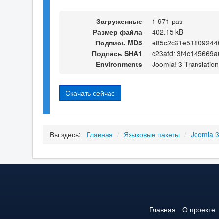
Загруженные
1 971 раз
Размер файла
402.15 kB
Подпись MD5
e85c2c61e51809244
Подпись SHA1
c23afd13f4c145669
Environments
Joomla! 3 Translation
Скачать сейчас
Вы здесь:
Главная
/
Языковые пакеты
/
Joomla 
Главная
О проекте