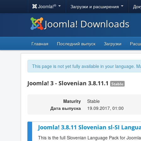
®
Joomla!
Загрузки и расширения
Док
Joomla! Downloads
Главная
Последний выпуск
Загрузки
Расш
This page is not yet fully available in your language. M
Joomla! 3 - Slovenian 3.8.11.1
Stable
Maturity
Stable
Дата выпуска
19.09.2017, 01:00
Joomla! 3.8.11 Slovenian sl-SI Langu
This is the full Slovenian Language Pack for Joomla