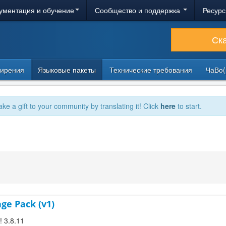
ументация и обучение
Сообщество и поддержка
Ресурс
Ск
ирения
Языковые пакеты
Технические требования
ЧаВо(
ake a gift to your community by translating it! Click
here
to start.
age Pack (v1)
! 3.8.11