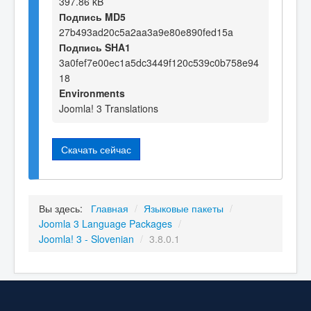
397.86 kB
Подпись MD5
27b493ad20c5a2aa3a9e80e890fed15a
Подпись SHA1
3a0fef7e00ec1a5dc3449f120c539c0b758e94
18
Environments
Joomla! 3 Translations
Скачать сейчас
Вы здесь:
Главная
/
Языковые пакеты
/
Joomla 3 Language Packages
/
Joomla! 3 - Slovenian
/
3.8.0.1