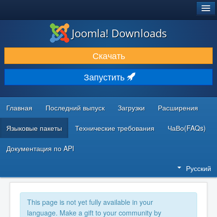
®
JOOMLA!
Joomla! Downloads
ЗАГРУЗКИ И РАСШИРЕНИЯ
Скачать
ДОКУМЕНТАЦИЯ И ОБУЧЕНИЕ
Запустить
СООБЩЕСТВО И ПОДДЕРЖКА
РЕСУРСЫ ДЛЯ РАЗРАБОТЧИКОВ
Главная
Последний выпуск
Загрузки
Расширения
Языковые пакеты
Технические требования
ЧаВо(FAQs)
Документация по API
Русский
This page is not yet fully available in your
language. Make a gift to your community by