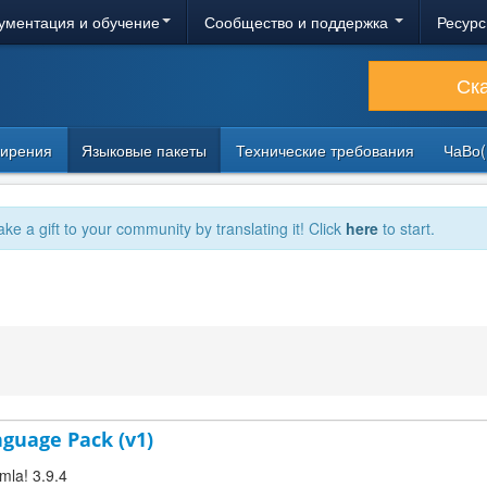
ументация и обучение
Сообщество и поддержка
Ресурс
Ск
ирения
Языковые пакеты
Технические требования
ЧаВо(
ake a gift to your community by translating it! Click
here
to start.
nguage Pack (v1)
mla! 3.9.4