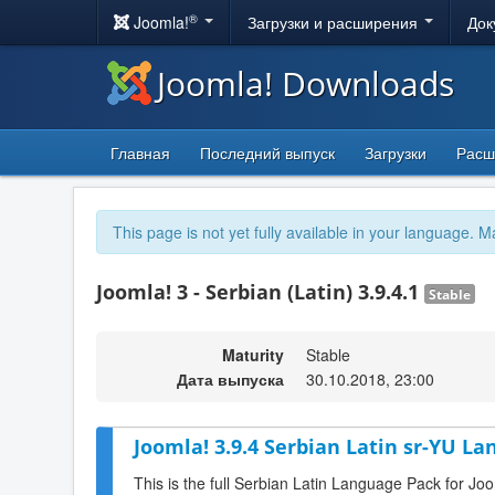
®
Joomla!
Загрузки и расширения
Док
Joomla! Downloads
Главная
Последний выпуск
Загрузки
Расш
This page is not yet fully available in your language. M
Joomla! 3 - Serbian (Latin) 3.9.4.1
Stable
Maturity
Stable
Дата выпуска
30.10.2018, 23:00
Joomla! 3.9.4 Serbian Latin sr-YU La
This is the full Serbian Latin Language Pack for Joo