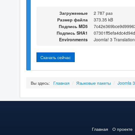
Загруженные
2 787 раз
Размер файла
373.35 kB
Подпись MD5
7c42e369bce9d9996
Подпись SHA1
07301ff5efa4dc4d94
Environments
Joomla! 3 Translation
Скачать сейчас
Вы здесь:
Главная
/
Языковые пакеты
/
Joomla 
Главная
О проекте