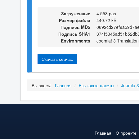
Загруженные
4 558 раз
Размер файла
440.72 kB
Подпись MD5
0692cd27ef9a59d7a
Подпись SHA1
374f5345ad51b52db
Environments
Joomla! 3 Translation
Скачать сейчас
Вы здесь:
Главная
/
Языковые пакеты
/
Joomla 
Главная
О проекте