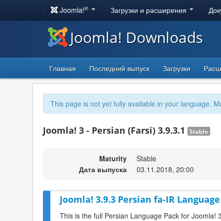
®
Joomla!
Загрузки и расширения
Док
Joomla! Downloads
Главная
Последний выпуск
Загрузки
Расш
This page is not yet fully available in your language. M
Joomla! 3 - Persian (Farsi) 3.9.3.1
Stable
Maturity
Stable
Дата выпуска
03.11.2018, 20:00
Joomla! 3.9.3 Persian fa-IR Language
This is the full Persian Language Pack for Joomla! 