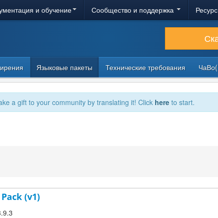
ументация и обучение
Сообщество и поддержка
Ресурс
Ск
ирения
Языковые пакеты
Технические требования
ЧаВо(
ake a gift to your community by translating it! Click
here
to start.
 Pack (v1)
3.9.3