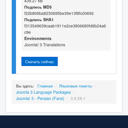
439.27 kB
Подпись MD5
f22b806ba8230695be39e13f8fc00692
Подпись SHA1
f313549639caab1911e2ce3806680fd6b24a6
c9e
Environments
Joomla! 3 Translations
Скачать сейчас
Вы здесь:
Главная
/
Языковые пакеты
/
Joomla 3 Language Packages
/
Joomla! 3 - Persian (Farsi)
/
3.9.28.1