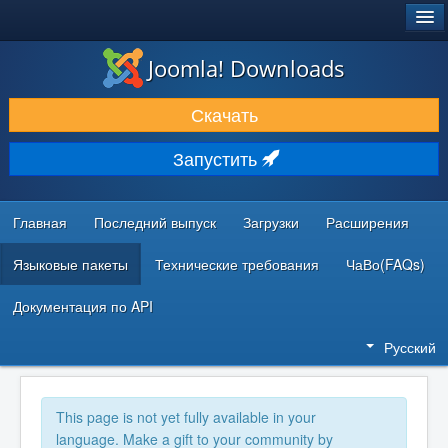
®
JOOMLA!
Joomla! Downloads
ЗАГРУЗКИ И РАСШИРЕНИЯ
Скачать
ДОКУМЕНТАЦИЯ И ОБУЧЕНИЕ
Запустить
СООБЩЕСТВО И ПОДДЕРЖКА
РЕСУРСЫ ДЛЯ РАЗРАБОТЧИКОВ
Главная
Последний выпуск
Загрузки
Расширения
Языковые пакеты
Технические требования
ЧаВо(FAQs)
Документация по API
Русский
This page is not yet fully available in your
language. Make a gift to your community by