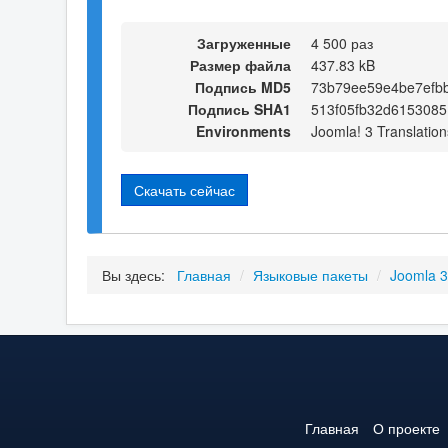
Загруженные
4 500 раз
Размер файла
437.83 kB
Подпись MD5
73b79ee59e4be7efb
Подпись SHA1
513f05fb32d6153085
Environments
Joomla! 3 Translation
Скачать сейчас
Вы здесь:
Главная
/
Языковые пакеты
/
Joomla 
Главная
О проекте