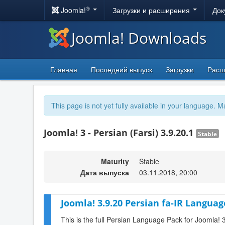
®
Joomla!
Загрузки и расширения
Док
Joomla! Downloads
Главная
Последний выпуск
Загрузки
Расш
This page is not yet fully available in your language. M
Joomla! 3 - Persian (Farsi) 3.9.20.1
Stable
Maturity
Stable
Дата выпуска
03.11.2018, 20:00
Joomla! 3.9.20 Persian fa-IR Languag
This is the full Persian Language Pack for Joomla! 