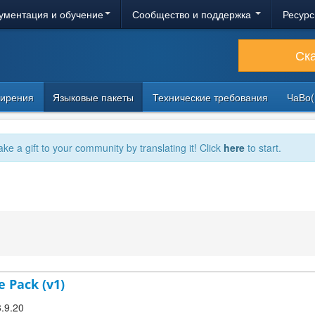
ументация и обучение
Сообщество и поддержка
Ресурс
Ск
ирения
Языковые пакеты
Технические требования
ЧаВо(
ake a gift to your community by translating it! Click
here
to start.
e Pack (v1)
3.9.20