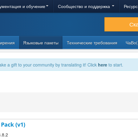
ументация и обучение
Сообщество и поддержка
Ресурс
Ск
ирения
Языковые пакеты
Технические требования
ЧаВо(
ake a gift to your community by translating it! Click
here
to start.
 Pack (v1)
3.8.2