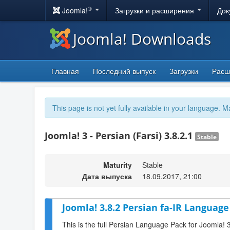
®
Joomla!
Загрузки и расширения
Док
Joomla! Downloads
Главная
Последний выпуск
Загрузки
Расш
This page is not yet fully available in your language. M
Joomla! 3 - Persian (Farsi) 3.8.2.1
Stable
Maturity
Stable
Дата выпуска
18.09.2017, 21:00
Joomla! 3.8.2 Persian fa-IR Language
This is the full Persian Language Pack for Joomla! 