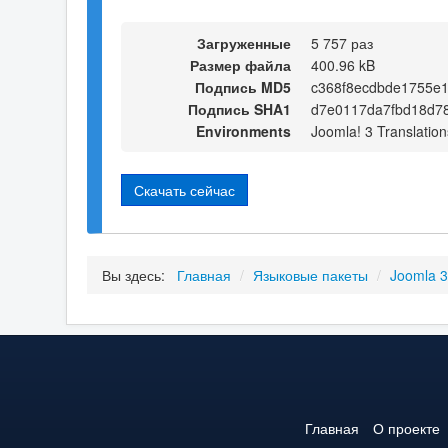
Загруженные
5 757 раз
Размер файла
400.96 kB
Подпись MD5
c368f8ecdbde1755e
Подпись SHA1
d7e0117da7fbd18d7
Environments
Joomla! 3 Translation
Скачать сейчас
Вы здесь:
Главная
/
Языковые пакеты
/
Joomla 
Главная
О проекте