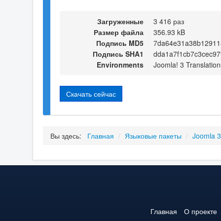
Загруженные
3 416 раз
Размер файла
356.93 kB
Подпись MD5
7da64e31a38b12911
Подпись SHA1
dda1a7f1cb7c3cec97
Environments
Joomla! 3 Translation
Скачать сейчас
Вы здесь:
Главная
/
Языковые пакеты
/
Joomla 
Главная
О проекте