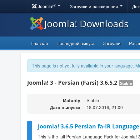
®
Joomla!
Загрузки и расширения
Док
Joomla! Downloads
Главная
Последний выпуск
Загрузки
Расш
This page is not yet fully available in your language. M
Joomla! 3 - Persian (Farsi) 3.6.5.2
Stable
Maturity
Stable
Дата выпуска
18.07.2016, 21:00
Joomla! 3.6.5 Persian fa-IR Language
This is the full Persian Language Pack for Joomla! 