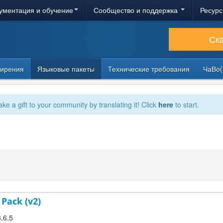
ументация и обучение
Сообщество и поддержка
Ресурс
Ск
ирения
Языковые пакеты
Технические требования
ЧаВо(
ake a gift to your community by translating it! Click
here
to start.
 Pack (v2)
3.6.5