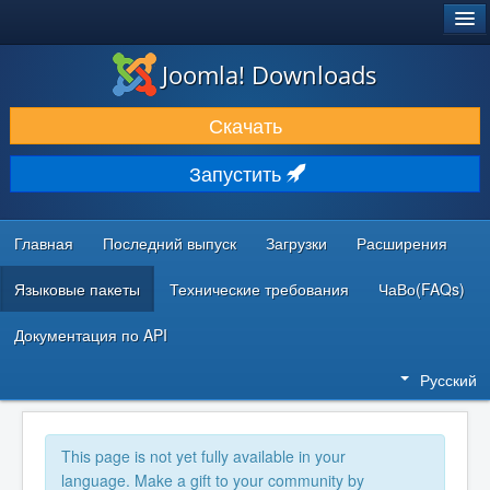
®
JOOMLA!
Joomla! Downloads
ЗАГРУЗКИ И РАСШИРЕНИЯ
Скачать
ДОКУМЕНТАЦИЯ И ОБУЧЕНИЕ
Запустить
СООБЩЕСТВО И ПОДДЕРЖКА
РЕСУРСЫ ДЛЯ РАЗРАБОТЧИКОВ
Главная
Последний выпуск
Загрузки
Расширения
Языковые пакеты
Технические требования
ЧаВо(FAQs)
Документация по API
Русский
This page is not yet fully available in your
language. Make a gift to your community by