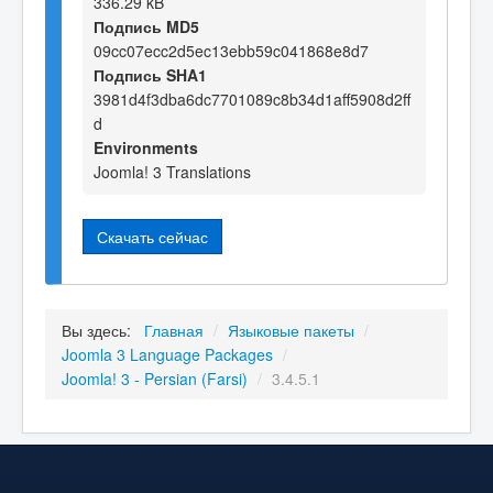
336.29 kB
Подпись MD5
09cc07ecc2d5ec13ebb59c041868e8d7
Подпись SHA1
3981d4f3dba6dc7701089c8b34d1aff5908d2ff
d
Environments
Joomla! 3 Translations
Скачать сейчас
Вы здесь:
Главная
/
Языковые пакеты
/
Joomla 3 Language Packages
/
Joomla! 3 - Persian (Farsi)
/
3.4.5.1