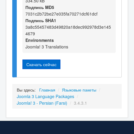
334.50 kB
Подпись MD5
7031c2b72be27e035fa70271dcf61dcf
Подпись SHA1
3a8c55457483d49820a18dec992978d3e145
4679
Environments
Joomla! 3 Translations
Скачать сейчас
Вы здесь:
Главная
/
Языковые пакеты
/
Joomla 3 Language Packages
/
Joomla! 3 - Persian (Farsi)
/
3.4.3.1