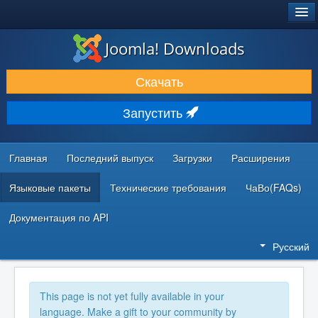
®
JOOMLA!
Joomla! Downloads
ЗАГРУЗКИ И РАСШИРЕНИЯ
Скачать
ДОКУМЕНТАЦИЯ И ОБУЧЕНИЕ
Запустить
СООБЩЕСТВО И ПОДДЕРЖКА
РЕСУРСЫ ДЛЯ РАЗРАБОТЧИКОВ
Главная
Последний выпуск
Загрузки
Расширения
Языковые пакеты
Технические требования
ЧаВо(FAQs)
Документация по API
Русский
This page is not yet fully available in your
language. Make a gift to your community by