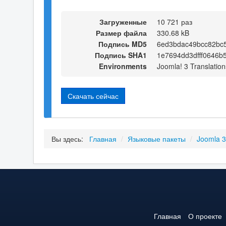
Загруженные
10 721 раз
Размер файла
330.68 kB
Подпись MD5
6ed3bdac49bcc82bc
Подпись SHA1
1e7694dd3dfff0646
Environments
Joomla! 3 Translation
Скачать сейчас
Вы здесь:
Главная
/
Языковые пакеты
/
Joomla 
Главная
О проекте