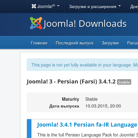
®
Joomla!
Загрузки и расширения
Док
Joomla! Downloads
Главная
Последний выпуск
Загрузки
Расш
This page is not yet fully available in your language. M
Joomla! 3 - Persian (Farsi) 3.4.1.2
Stable
Maturity
Stable
Дата выпуска
10.03.2015, 20:00
Joomla! 3.4.1 Persian fa-IR Language
This is the full Persian Language Pack for Joomla! 