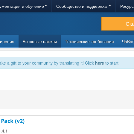
ументация и обучение
Сообщество и поддержка
Ресурс
Ск
ирения
Языковые пакеты
Технические требования
ЧаВо(
ake a gift to your community by translating it! Click
here
to start.
 Pack (v2)
3.4.1