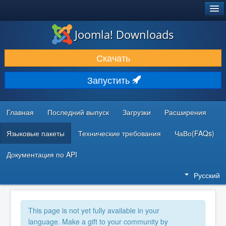
®
JOOMLA!
Joomla! Downloads
ЗАГРУЗКИ И РАСШИРЕНИЯ
Скачать
ДОКУМЕНТАЦИЯ И ОБУЧЕНИЕ
Запустить
СООБЩЕСТВО И ПОДДЕРЖКА
РЕСУРСЫ ДЛЯ РАЗРАБОТЧИКОВ
Главная
Последний выпуск
Загрузки
Расширения
Языковые пакеты
Технические требования
ЧаВо(FAQs)
Документация по API
Русский
This page is not yet fully available in your
language. Make a gift to your community by