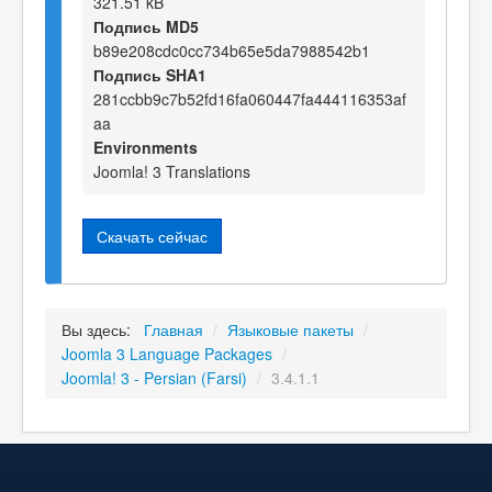
321.51 kB
Подпись MD5
b89e208cdc0cc734b65e5da7988542b1
Подпись SHA1
281ccbb9c7b52fd16fa060447fa444116353af
aa
Environments
Joomla! 3 Translations
Скачать сейчас
Вы здесь:
Главная
/
Языковые пакеты
/
Joomla 3 Language Packages
/
Joomla! 3 - Persian (Farsi)
/
3.4.1.1