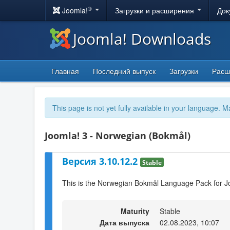
®
Joomla!
Загрузки и расширения
Док
Joomla! Downloads
Главная
Последний выпуск
Загрузки
Расш
This page is not yet fully available in your language. M
Joomla! 3 - Norwegian (Bokmål)
Версия 3.10.12.2
Stable
This is the Norwegian Bokmål Language Pack for Jo
Maturity
Stable
Дата выпуска
02.08.2023, 10:07