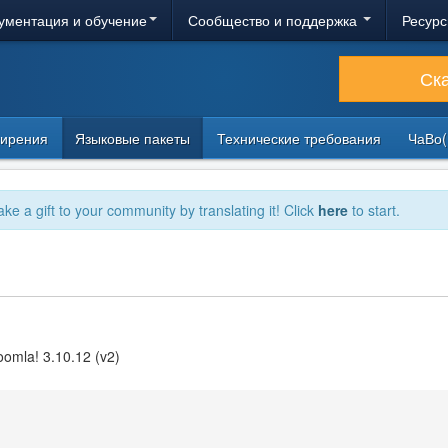
ументация и обучение
Сообщество и поддержка
Ресурс
Ск
ирения
Языковые пакеты
Технические требования
ЧаВо(
ake a gift to your community by translating it! Click
here
to start.
omla! 3.10.12 (v2)