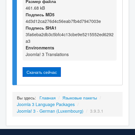
Размер файла
461.68 kB
Подпись MD5
4d3d12ca276d4c56eab7fb4d7947003e
Подпись SHA1
3fa6eba2db3c5bfc4c13cbe9e5215552ed6292
a3
Environments
Joomla! 3 Translations
Скачать сейчас
Вы здесь:
Главная
/
Языковые пакеты
/
Joomla 3 Language Packages
/
Joomla! 3 - German (Luxembourg)
/
3.9.3.1