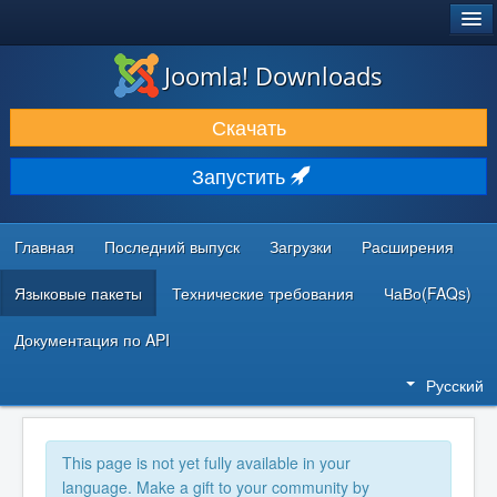
®
JOOMLA!
Joomla! Downloads
ЗАГРУЗКИ И РАСШИРЕНИЯ
Скачать
ДОКУМЕНТАЦИЯ И ОБУЧЕНИЕ
Запустить
СООБЩЕСТВО И ПОДДЕРЖКА
РЕСУРСЫ ДЛЯ РАЗРАБОТЧИКОВ
Главная
Последний выпуск
Загрузки
Расширения
Языковые пакеты
Технические требования
ЧаВо(FAQs)
Документация по API
Русский
This page is not yet fully available in your
language. Make a gift to your community by