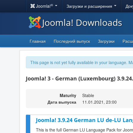
®
Joomla!
Загрузки и расширения
Док
Joomla! Downloads
Главная
Последний выпуск
Загрузки
Расш
This page is not yet fully available in your language. M
Joomla! 3 - German (Luxembourg) 3.9.24
Maturity
Stable
Дата выпуска
11.01.2021, 23:00
Joomla! 3.9.24 German LU de-LU Lan
This is the full German LU Language Pack for Joom