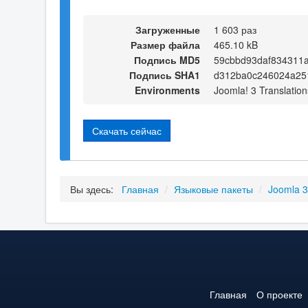
Загруженные
1 603 раз
Размер файла
465.10 kB
Подпись MD5
59cbbd93daf834311
Подпись SHA1
d312ba0c246024a25
Environments
Joomla! 3 Translation
Скачать сейчас
Вы здесь:
Главная
/
Языковые пакеты
/
Joomla 
Главная
О проекте