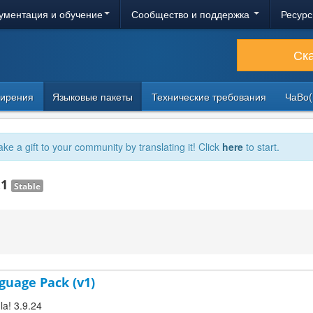
ументация и обучение
Сообщество и поддержка
Ресурс
Ск
ирения
Языковые пакеты
Технические требования
ЧаВо(
ake a gift to your community by translating it! Click
here
to start.
.1
Stable
guage Pack (v1)
la! 3.9.24