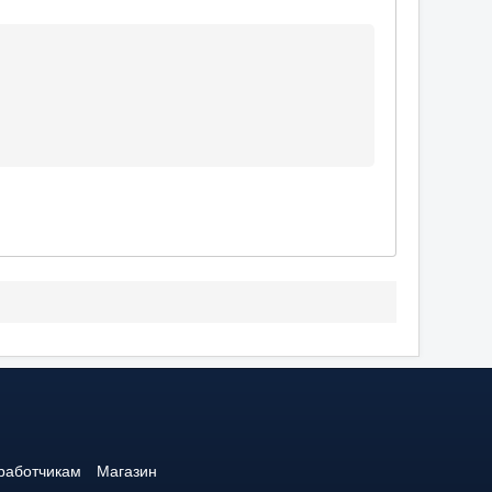
1
работчикам
Магазин