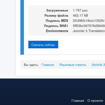
Загруженные
1 797 раз
Размер файла
462.17 kB
Подпись MD5
2fc39bfc18ccc1352f
Подпись SHA1
5ff03bc397676d3b06
Environments
Joomla! 3 Translation
Скачать сейчас
Вы здесь:
Главная
/
Языковые пакеты
/
Joomla 
Главная
О проекте