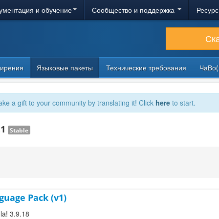
ументация и обучение
Сообщество и поддержка
Ресурс
Ск
ирения
Языковые пакеты
Технические требования
ЧаВо(
ake a gift to your community by translating it! Click
here
to start.
.1
Stable
guage Pack (v1)
la! 3.9.18