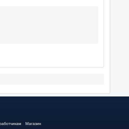
1
работчикам
Магазин