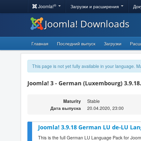
®
Joomla!
Загрузки и расширения
Док
Joomla! Downloads
Главная
Последний выпуск
Загрузки
Расш
This page is not yet fully available in your language. M
Joomla! 3 - German (Luxembourg) 3.9.18
Maturity
Stable
Дата выпуска
20.04.2020, 23:00
Joomla! 3.9.18 German LU de-LU Lan
This is the full German LU Language Pack for Joom