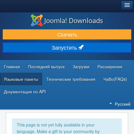
®
JOOMLA!
Joomla! Downloads
ЗАГРУЗКИ И РАСШИРЕНИЯ
Скачать
ДОКУМЕНТАЦИЯ И ОБУЧЕНИЕ
Запустить
СООБЩЕСТВО И ПОДДЕРЖКА
РЕСУРСЫ ДЛЯ РАЗРАБОТЧИКОВ
Главная
Последний выпуск
Загрузки
Расширения
Языковые пакеты
Технические требования
ЧаВо(FAQs)
Документация по API
Русский
This page is not yet fully available in your
language. Make a gift to your community by