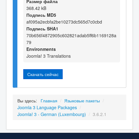
Размер файла
368.42 kB
Подпись MD5
af095a2ecbfa2be10273dc565d7c0cbd
Подпись SHA1
70b656f4872905c602821adab5ff6b1169128a
79
Environments
Joomla! 3 Translations
Скачать сейчас
Вы здесь:
Главная
/
Языковые пакеты
/
Joomla 3 Language Packages
/
Joomla! 3 - German (Luxembourg)
/
3.6.2.1