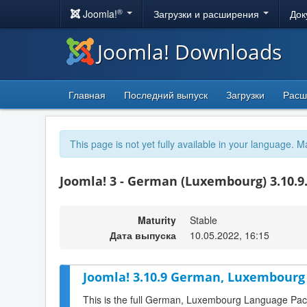
®
Joomla!
Загрузки и расширения
Док
Joomla! Downloads
Главная
Последний выпуск
Загрузки
Расш
This page is not yet fully available in your language. M
Joomla! 3 - German (Luxembourg) 3.10.9
Maturity
Stable
Дата выпуска
10.05.2022, 16:15
Joomla! 3.10.9 German, Luxembourg 
This is the full German, Luxembourg Language Pack