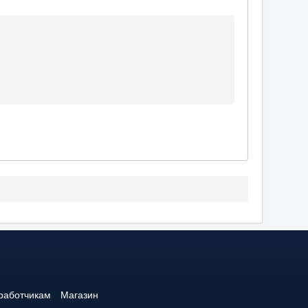
1
работчикам
Магазин