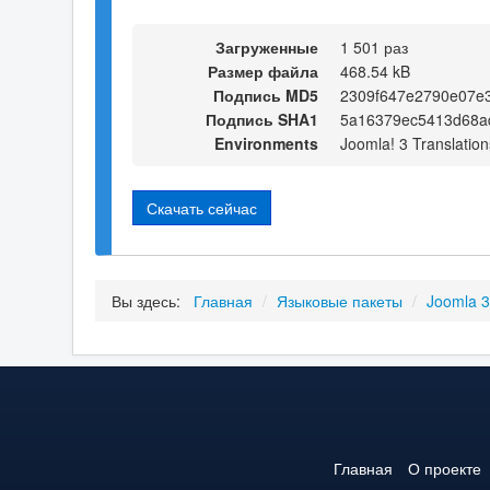
Загруженные
1 501 раз
Размер файла
468.54 kB
Подпись MD5
2309f647e2790e07e
Подпись SHA1
5a16379ec5413d68a
Environments
Joomla! 3 Translation
Скачать сейчас
Вы здесь:
Главная
/
Языковые пакеты
/
Joomla 
Главная
О проекте