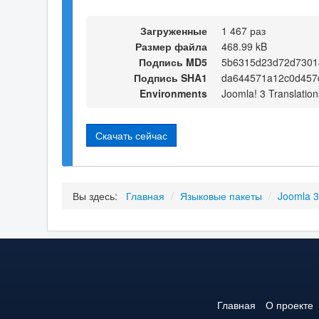
Загруженные
1 467 раз
Размер файла
468.99 kB
Подпись MD5
5b6315d23d72d7301
Подпись SHA1
da644571a12c0d457
Environments
Joomla! 3 Translation
Скачать сейчас
Вы здесь:
Главная
/
Языковые пакеты
/
Joomla 
Главная
О проекте