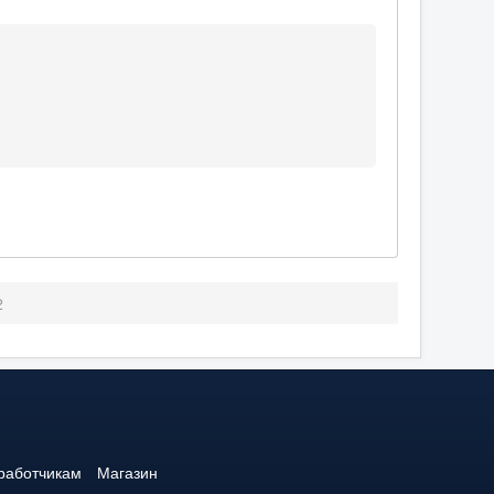
2
работчикам
Магазин