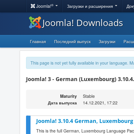
®
Joomla!
Загрузки и расширения
Док
Joomla! Downloads
Главная
Последний выпуск
Загрузки
Расш
This page is not yet fully available in your language. M
Joomla! 3 - German (Luxembourg) 3.10.4
Maturity
Stable
Дата выпуска
14.12.2021, 17:22
Joomla! 3.10.4 German, Luxembourg 
This is the full German, Luxembourg Language Pack