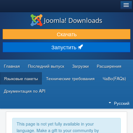
®
JOOMLA!
Joomla! Downloads
ЗАГРУЗКИ И РАСШИРЕНИЯ
Скачать
ДОКУМЕНТАЦИЯ И ОБУЧЕНИЕ
Запустить
СООБЩЕСТВО И ПОДДЕРЖКА
РЕСУРСЫ ДЛЯ РАЗРАБОТЧИКОВ
Главная
Последний выпуск
Загрузки
Расширения
Языковые пакеты
Технические требования
ЧаВо(FAQs)
Документация по API
Русский
This page is not yet fully available in your
language. Make a gift to your community by