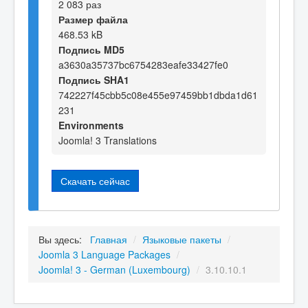
2 083 раз
Размер файла
468.53 kB
Подпись MD5
a3630a35737bc6754283eafe33427fe0
Подпись SHA1
742227f45cbb5c08e455e97459bb1dbda1d61
231
Environments
Joomla! 3 Translations
Скачать сейчас
Вы здесь:
Главная
/
Языковые пакеты
/
Joomla 3 Language Packages
/
Joomla! 3 - German (Luxembourg)
/
3.10.10.1