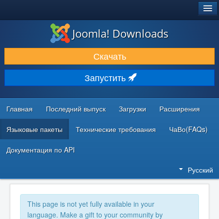
®
JOOMLA!
Joomla! Downloads
ЗАГРУЗКИ И РАСШИРЕНИЯ
Скачать
ДОКУМЕНТАЦИЯ И ОБУЧЕНИЕ
Запустить
СООБЩЕСТВО И ПОДДЕРЖКА
РЕСУРСЫ ДЛЯ РАЗРАБОТЧИКОВ
Главная
Последний выпуск
Загрузки
Расширения
Языковые пакеты
Технические требования
ЧаВо(FAQs)
Документация по API
Русский
This page is not yet fully available in your
language. Make a gift to your community by