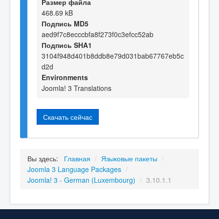
Размер файла
468.69 kB
Подпись MD5
aed9f7c8ecccbfa8f273f0c3efcc52ab
Подпись SHA1
3104f948d401b8ddb8e79d031bab67767eb5c
d2d
Environments
Joomla! 3 Translations
Скачать сейчас
Вы здесь:
Главная
/
Языковые пакеты
/
Joomla 3 Language Packages
/
Joomla! 3 - German (Luxembourg)
/
3.10.1.1