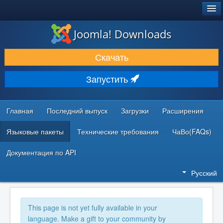
®
JOOMLA!
Joomla! Downloads
ЗАГРУЗКИ И РАСШИРЕНИЯ
Скачать
ДОКУМЕНТАЦИЯ И ОБУЧЕНИЕ
Запустить
СООБЩЕСТВО И ПОДДЕРЖКА
РЕСУРСЫ ДЛЯ РАЗРАБОТЧИКОВ
Главная
Последний выпуск
Загрузки
Расширения
Языковые пакеты
Технические требования
ЧаВо(FAQs)
Документация по API
Русский
This page is not yet fully available in your
language. Make a gift to your community by