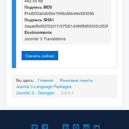
442.55 kB
Подпись MD5
ff1e82f2ab4b56e7696c8bb49e58309b
Подпись SHA1
3aaaefbd92f33d1f197f2614089ffd69305c353f
Environments
Joomla! 3 Translations
Скачать сейчас
Вы здесь:
Главная
/
Языковые пакеты
/
Joomla 3 Language Packages
/
Joomla! 3 - Georgian
/
3.9.5.1
Joomla!
Joomla!
Joomla!
Joomla!
Joomla!
Joomla!
Joomla!