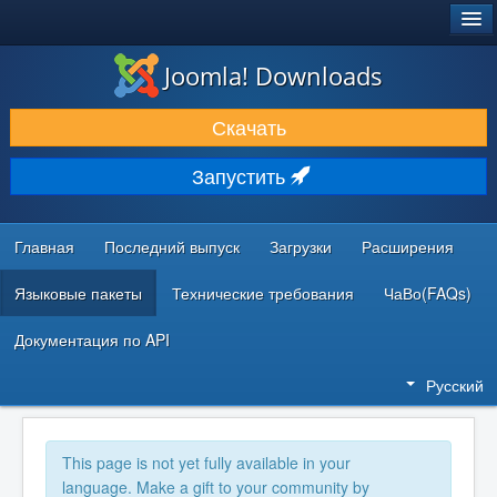
®
JOOMLA!
Joomla! Downloads
ЗАГРУЗКИ И РАСШИРЕНИЯ
Скачать
ДОКУМЕНТАЦИЯ И ОБУЧЕНИЕ
Запустить
СООБЩЕСТВО И ПОДДЕРЖКА
РЕСУРСЫ ДЛЯ РАЗРАБОТЧИКОВ
Главная
Последний выпуск
Загрузки
Расширения
Языковые пакеты
Технические требования
ЧаВо(FAQs)
Документация по API
Русский
This page is not yet fully available in your
language. Make a gift to your community by