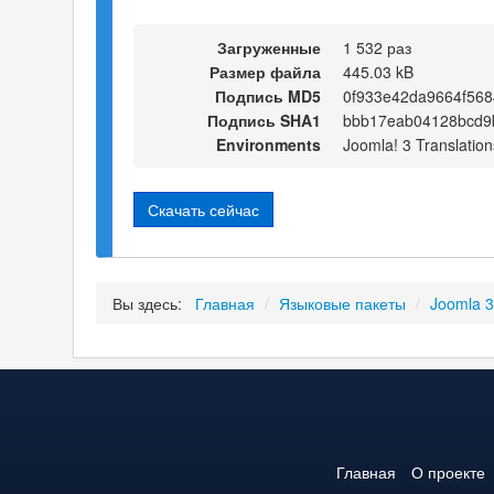
Загруженные
1 532 раз
Размер файла
445.03 kB
Подпись MD5
0f933e42da9664f56
Подпись SHA1
bbb17eab04128bcd9
Environments
Joomla! 3 Translation
Скачать сейчас
Вы здесь:
Главная
/
Языковые пакеты
/
Joomla 
Главная
О проекте