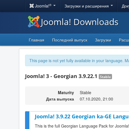
®
Joomla!
Загрузки и расширения
Док
Joomla! Downloads
Главная
Последний выпуск
Загрузки
Расш
This page is not yet fully available in your language. M
Joomla! 3 - Georgian 3.9.22.1
Stable
Maturity
Stable
Дата выпуска
07.10.2020, 21:00
Joomla! 3.9.22 Georgian ka-GE Langu
This is the full Georgian Language Pack for Joomla