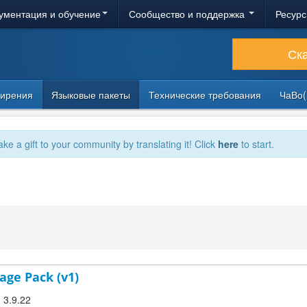
ументация и обучение
Сообщество и поддержка
Ресурс
Ск
ирения
Языковые пакеты
Технические требования
ЧаВо(
ake a gift to your community by translating it! Click
here
to start.
age Pack (v1)
! 3.9.22