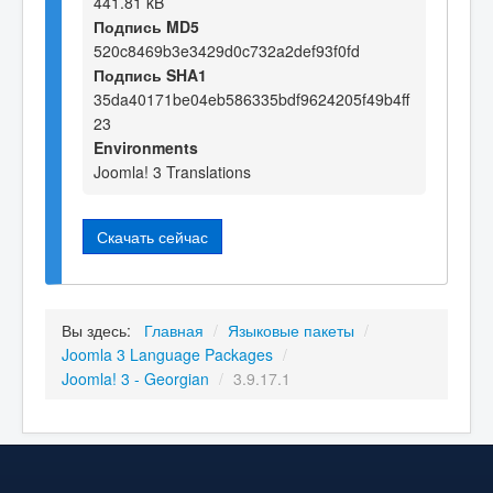
441.81 kB
Подпись MD5
520c8469b3e3429d0c732a2def93f0fd
Подпись SHA1
35da40171be04eb586335bdf9624205f49b4ff
23
Environments
Joomla! 3 Translations
Скачать сейчас
Вы здесь:
Главная
/
Языковые пакеты
/
Joomla 3 Language Packages
/
Joomla! 3 - Georgian
/
3.9.17.1