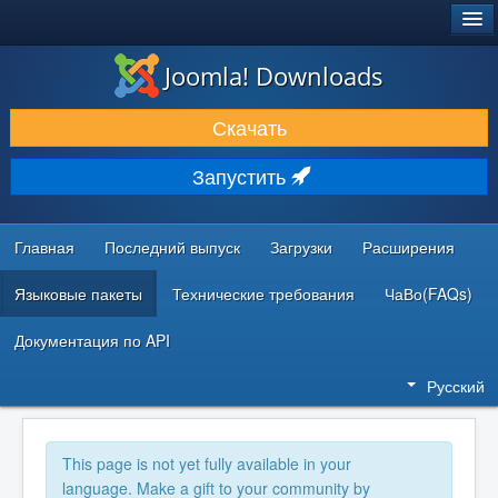
®
JOOMLA!
Joomla! Downloads
ЗАГРУЗКИ И РАСШИРЕНИЯ
Скачать
ДОКУМЕНТАЦИЯ И ОБУЧЕНИЕ
Запустить
СООБЩЕСТВО И ПОДДЕРЖКА
РЕСУРСЫ ДЛЯ РАЗРАБОТЧИКОВ
Главная
Последний выпуск
Загрузки
Расширения
Языковые пакеты
Технические требования
ЧаВо(FAQs)
Документация по API
Русский
This page is not yet fully available in your
language. Make a gift to your community by