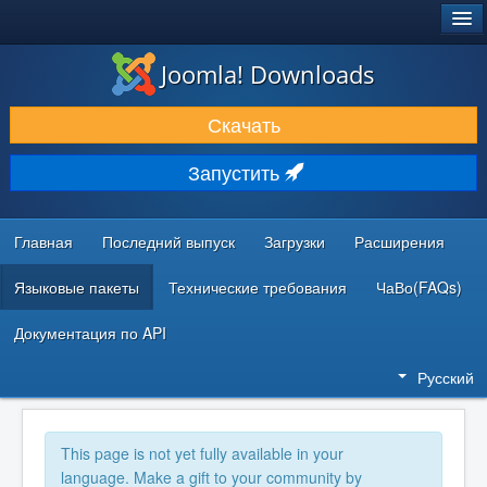
®
JOOMLA!
Joomla! Downloads
ЗАГРУЗКИ И РАСШИРЕНИЯ
Скачать
ДОКУМЕНТАЦИЯ И ОБУЧЕНИЕ
Запустить
СООБЩЕСТВО И ПОДДЕРЖКА
РЕСУРСЫ ДЛЯ РАЗРАБОТЧИКОВ
Главная
Последний выпуск
Загрузки
Расширения
Языковые пакеты
Технические требования
ЧаВо(FAQs)
Документация по API
Русский
This page is not yet fully available in your
language. Make a gift to your community by