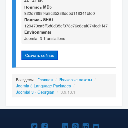
441.41 kB
Подпись MD5
922d7898f4a8c35288dd5d118341bfd0
Подпись SHA1
129479ca5ff6d0d35ef078c76c8eaf674fed1f47
Environments
Joomla! 3 Translations
Скачать сейчас
Вы здесь:
Главная
/
Языковые пакеты
/
Joomla 3 Language Packages
/
Joomla! 3 - Georgian
/
3.9.13.1
Joomla!
Joomla!
Joomla!
Joomla!
Joomla!
Joomla!
Joomla!