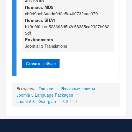
406.68 kB
Подпись MD5
cb0d9beb6aada9d2e5a400732aae3791
Подпись SHA1
b19e9f0f1ed523693d5b2c58385ca2327b082
5df
Environments
Joomla! 3 Translations
Скачать сейчас
Вы здесь:
Главная
/
Языковые пакеты
/
Joomla 3 Language Packages
/
Joomla! 3 - Georgian
/
3.8.11.1