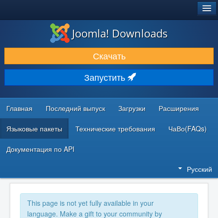
®
JOOMLA!
Joomla! Downloads
ЗАГРУЗКИ И РАСШИРЕНИЯ
Скачать
ДОКУМЕНТАЦИЯ И ОБУЧЕНИЕ
Запустить
СООБЩЕСТВО И ПОДДЕРЖКА
РЕСУРСЫ ДЛЯ РАЗРАБОТЧИКОВ
Главная
Последний выпуск
Загрузки
Расширения
Языковые пакеты
Технические требования
ЧаВо(FAQs)
Документация по API
Русский
This page is not yet fully available in your
language. Make a gift to your community by