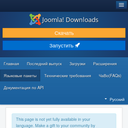
®
JOOMLA!
Joomla! Downloads
ЗАГРУЗКИ И РАСШИРЕНИЯ
Скачать
ДОКУМЕНТАЦИЯ И ОБУЧЕНИЕ
Запустить
СООБЩЕСТВО И ПОДДЕРЖКА
РЕСУРСЫ ДЛЯ РАЗРАБОТЧИКОВ
Главная
Последний выпуск
Загрузки
Расширения
Языковые пакеты
Технические требования
ЧаВо(FAQs)
Документация по API
Русский
This page is not yet fully available in your
language. Make a gift to your community by