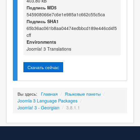
403.80 kB
Подпись MD5
545908066e7c6e1e985a1c662c55c5ca
Подпись SHA1
65b36ac061b8aa04474edbbcd189e446cd4f5
cff
Environments
Joomla! 3 Translations
Скачать сейчас
Вы здесь:
Главная
/
Языковые пакеты
/
Joomla 3 Language Packages
/
Joomla! 3 - Georgian
/
3.8.1.1