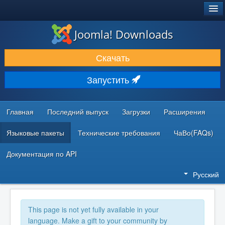
®
JOOMLA!
Joomla! Downloads
ЗАГРУЗКИ И РАСШИРЕНИЯ
Скачать
ДОКУМЕНТАЦИЯ И ОБУЧЕНИЕ
Запустить
СООБЩЕСТВО И ПОДДЕРЖКА
РЕСУРСЫ ДЛЯ РАЗРАБОТЧИКОВ
Главная
Последний выпуск
Загрузки
Расширения
Языковые пакеты
Технические требования
ЧаВо(FAQs)
Документация по API
Русский
This page is not yet fully available in your
language. Make a gift to your community by