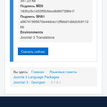
397.23 kB
Подпись MD5
183fcc5c1d33f5fc5ecc8d9073f8fe1f
Подпись SHA1
a96741995670e44dcec12ffebd1cbb2cfc9112
bb
Environments
Joomla! 3 Translations
Скачать сейчас
Вы здесь:
Главная
/
Языковые пакеты
/
Joomla 3 Language Packages
/
Joomla! 3 - Georgian
/
3.7.2.1